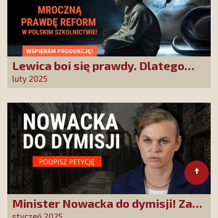
Lewica boi się prawdy. Dlatego
chcemy prawdziwych informacji
luty 2025
Minister Nowacka do dymisji! Za
słowa o „polskich nazistach” trzeba
styczeń 2025