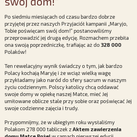
swój dom!”
Po siedmiu miesiącach od czasu bardzo dobrze
przyjętej przez naszych Przyjaciół kampanii „Maryjo,
Tobie poświęcam swój dom!” postanowiliśmy
przeprowadzić jej drugą edycję. Rozmachem przebiła
ona swoją poprzedniczkę, trafiając aż do
328 000
Polaków!
Ten rewelacyjny wynik świadczy o tym, jak bardzo
Polacy kochają Maryję i że wciąż wielką wagę
przykładamy jako naród do sfery sacrum w naszym
życiu codziennym. Polscy katolicy chcą oddawać
swoje domy w opiekę naszej Matce, mieć Jej
umiłowane oblicze stale przy sobie oraz poświęcać Jej
swoje codzienne zajęcia i trudy.
Przypomnijmy, że w ubiegłym roku wysłaliśmy
Polakom 278 000 tabliczek z
Aktem zawierzenia
domu Matce Bożej
w ramach pierwszej edycji