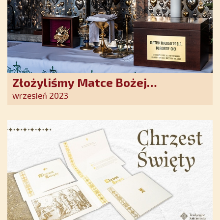
Złożyliśmy Matce Bożej
Ostrobramskiej pozłacane wotum
wrzesień 2023