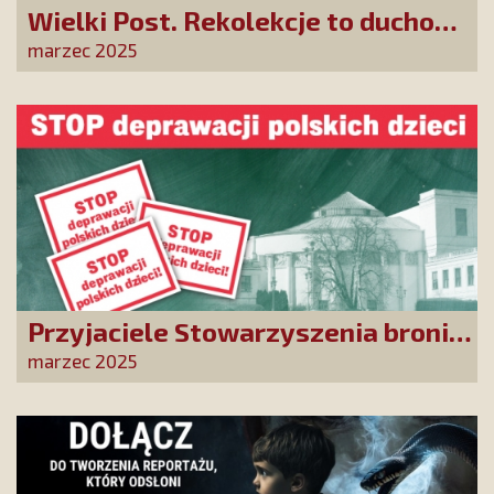
Wielki Post. Rekolekcje to duchowa
odnowa przez wyciszenie i czas
marzec 2025
spędzony z Panem Bogiem
Przyjaciele Stowarzyszenia bronią
dzieci przed deprawacją!
marzec 2025