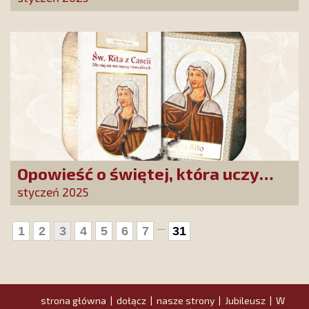
ponieść konsekwencję
Opowieść o świętej, która uczy
szczerego oddania się Bogu.
styczeń 2025
Duchowe wzmocnienie i światło
nadziei w XXI wieku
...
1
2
3
4
5
6
7
31
strona główna
dołącz
nasze strony
Jubileusz
W
|
|
|
|