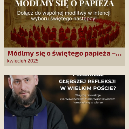
Módlmy się o świętego papieża –
inicjatywa modlitewna SKCh im. Ks.
kwiecień 2025
Piotra Skargi