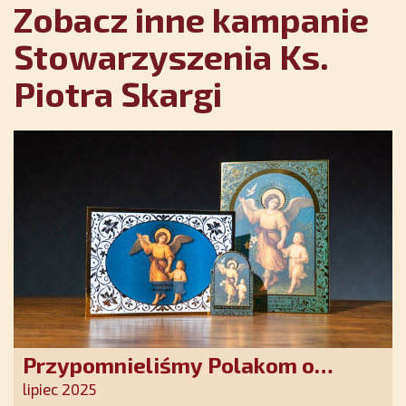
Zobacz inne kampanie
Stowarzyszenia Ks.
Piotra Skargi
Przypomnieliśmy Polakom o
obecności Anioła Stróża!
lipiec 2025