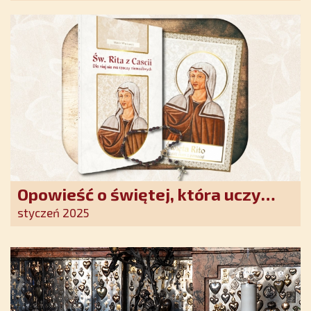
Opowieść o świętej, która uczy
szczerego oddania się Bogu.
styczeń 2025
Duchowe wzmocnienie i światło
nadziei w XXI wieku