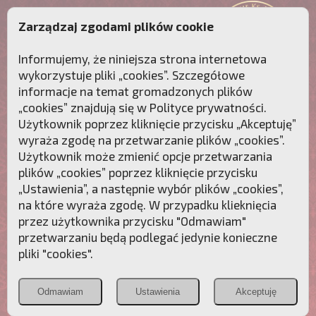
Zarządzaj zgodami plików cookie
Informujemy, że niniejsza strona internetowa
wykorzystuje pliki „cookies”. Szczegółowe
informacje na temat gromadzonych plików
„cookies” znajdują się w
Polityce prywatności
.
Użytkownik poprzez kliknięcie przycisku „Akceptuję”
wyraża zgodę na przetwarzanie plików „cookies”.
Użytkownik może zmienić opcje przetwarzania
plików „cookies” poprzez kliknięcie przycisku
„Ustawienia”, a następnie wybór plików „cookies”,
na które wyraża zgodę. W przypadku klieknięcia
Przebudźmy sumienia Polaków!
przez użytkownika przycisku "Odmawiam"
przetwarzaniu będą podlegać jedynie konieczne
Polonia
Przymierze
PCh24.pl
pliki "cookies".
Christiana
z Maryją
Odmawiam
Ustawienia
Akceptuję
POZNAJ APOSTOLAT FATIMY
WESPRZYJ
NAS