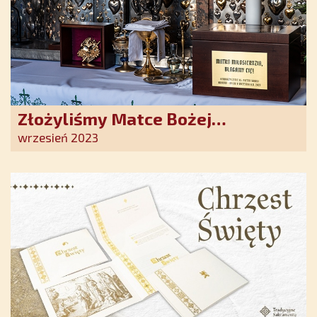
Złożyliśmy Matce Bożej
Ostrobramskiej pozłacane wotum
wrzesień 2023