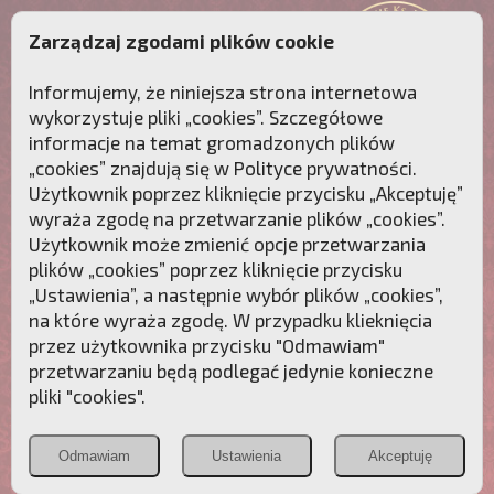
Zarządzaj zgodami plików cookie
Informujemy, że niniejsza strona internetowa
wykorzystuje pliki „cookies”. Szczegółowe
informacje na temat gromadzonych plików
„cookies” znajdują się w
Polityce prywatności
.
Użytkownik poprzez kliknięcie przycisku „Akceptuję”
wyraża zgodę na przetwarzanie plików „cookies”.
Użytkownik może zmienić opcje przetwarzania
plików „cookies” poprzez kliknięcie przycisku
„Ustawienia”, a następnie wybór plików „cookies”,
na które wyraża zgodę. W przypadku klieknięcia
Przebudźmy sumienia Polaków!
przez użytkownika przycisku "Odmawiam"
przetwarzaniu będą podlegać jedynie konieczne
Polonia
Przymierze
PCh24.pl
pliki "cookies".
Christiana
z Maryją
Odmawiam
Ustawienia
Akceptuję
POZNAJ APOSTOLAT FATIMY
WESPRZYJ
NAS