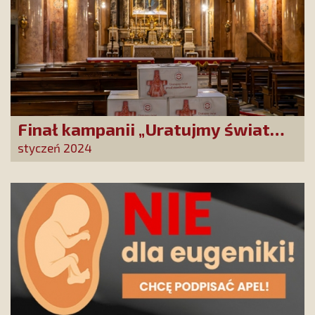
Finał kampanii „Uratujmy świat
przed straszliwą karą!”
styczeń 2024