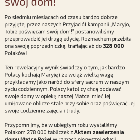
swój dom!”
Po siedmiu miesiącach od czasu bardzo dobrze
przyjętej przez naszych Przyjaciół kampanii „Maryjo,
Tobie poświęcam swój dom!” postanowiliśmy
przeprowadzić jej drugą edycję. Rozmachem przebiła
ona swoją poprzedniczkę, trafiając aż do
328 000
Polaków!
Ten rewelacyjny wynik świadczy o tym, jak bardzo
Polacy kochają Maryję i że wciąż wielką wagę
przykładamy jako naród do sfery sacrum w naszym
życiu codziennym. Polscy katolicy chcą oddawać
swoje domy w opiekę naszej Matce, mieć Jej
umiłowane oblicze stale przy sobie oraz poświęcać Jej
swoje codzienne zajęcia i trudy.
Przypomnijmy, że w ubiegłym roku wysłaliśmy
Polakom 278 000 tabliczek z
Aktem zawierzenia
domu Matce Bożej
w ramach pierwszej edycji