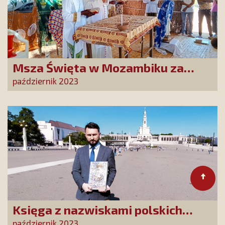
Msza Święta w Mozambiku za
Przyjaciół i Dobrodziejów
październik 2023
Stowarzyszenia
Księga z nazwiskami polskich
Czcicieli Maryi złożona w Fatimie
październik 2023