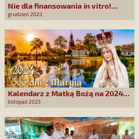
Nie dla finansowania in vitro!
Petycja do Prezydenta RP
grudzień 2023
Kalendarz z Matką Bożą na 2024
rok już w polskich domach!
listopad 2023