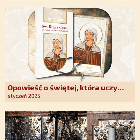
Opowieść o świętej, która uczy
szczerego oddania się Bogu.
styczeń 2025
Duchowe wzmocnienie i światło
nadziei w XXI wieku