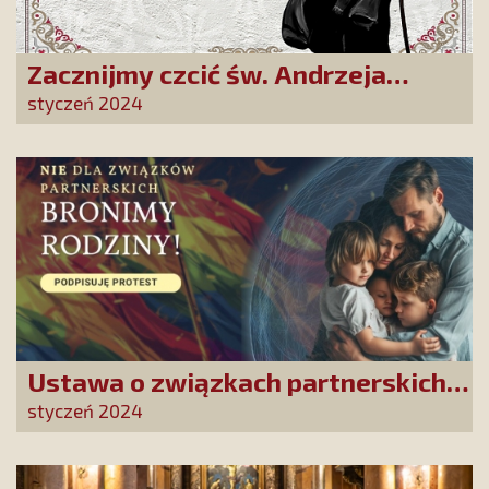
Zacznijmy czcić św. Andrzeja
Bobolę! On nas o to prosi!
styczeń 2024
Ustawa o związkach partnerskich
to początek antyrodzinnej lawiny
styczeń 2024
zmian. Nie pozwólmy jej uruchomić!