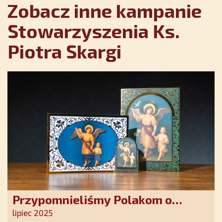
Zobacz inne kampanie
Stowarzyszenia Ks.
Piotra Skargi
Przypomnieliśmy Polakom o
obecności Anioła Stróża!
lipiec 2025