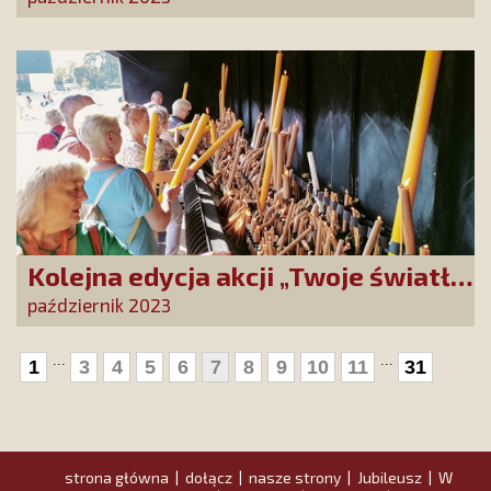
Kolejna edycja akcji „Twoje światło
w Fatimie”
październik 2023
...
...
1
3
4
5
6
7
8
9
10
11
31
strona główna
dołącz
nasze strony
Jubileusz
W
|
|
|
|