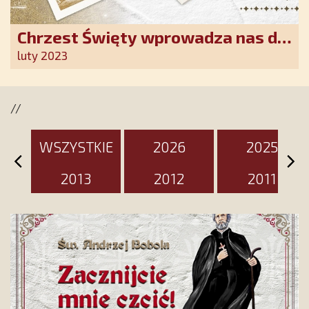
Chrzest Święty wprowadza nas do
wspólnoty Kościoła. Nasz pakiet
luty 2023
jest przygotowany na ten
wyjątkowy dzień
//
WSZYSTKIE
2026
2025
2013
2012
2011