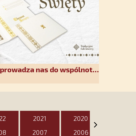
wprowadza nas do wspólnoty
akiet jest przygotowany na
zień
22
2021
2020
2019
08
2007
2006
2005