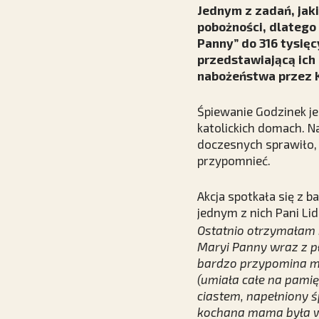
Jednym z zadań, jaki
pobożności, dlatego
Panny” do 316 tysięc
przedstawiającą ich 
nabożeństwa przez K
Śpiewanie Godzinek je
katolickich domach. N
doczesnych sprawiło, 
przypomnieć.
Akcja spotkała się z 
jednym z nich Pani Lid
Ostatnio otrzymałam 
Maryi Panny wraz z pły
bardzo przypomina mi
(umiała całe na pami
ciastem, napełniony 
kochana mama była wie