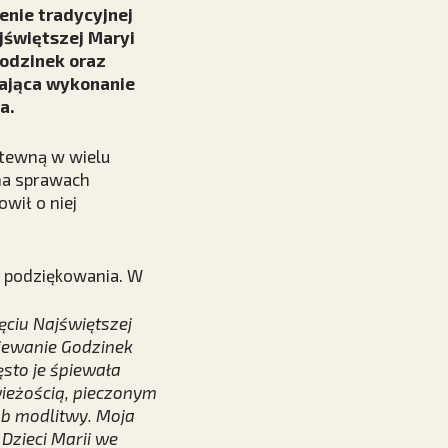
ienie tradycyjnej
jświętszej Maryi
Godzinek oraz
rająca wykonanie
a.
itewną w wielu
 na sprawach
wił o niej
e podziękowania. W
ciu Najświętszej
Śpiewanie Godzinek
sto je śpiewała
wieżością, pieczonym
ób modlitwy. Moja
Dzieci Marii we