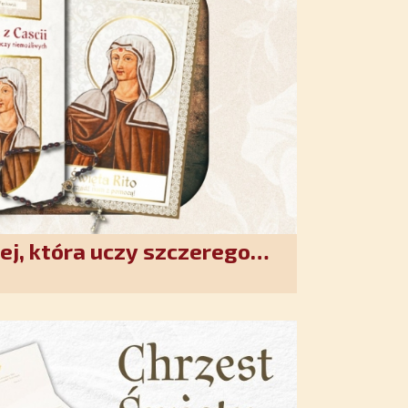
ej, która uczy szczerego
. Duchowe wzmocnienie i
w XXI wieku