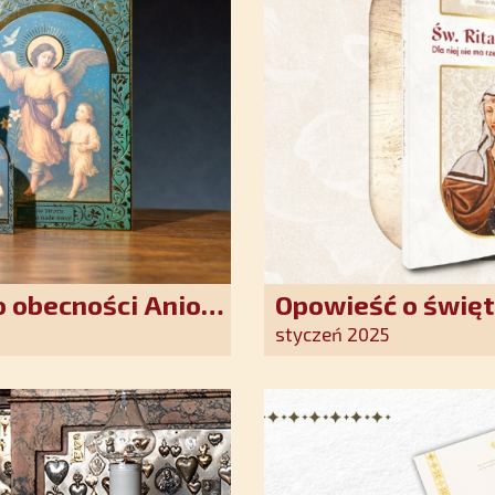
 obecności Anioła
Opowieść o święt
oddania się Bogu
styczeń 2025
światło nadziei 