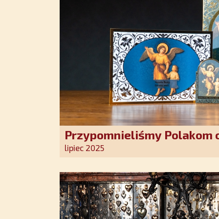
Przypomnieliśmy Polakom o
Stróża!
lipiec 2025