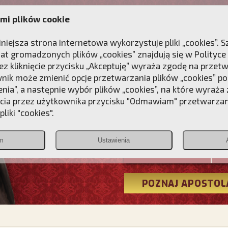
mi plików cookie
ANIE
DLA DUSZY
NAGRODA
KONTAKT
iniejsza strona internetowa wykorzystuje pliki „cookies”.
at gromadzonych plików „cookies” znajdują się w
Polityce
z kliknięcie przycisku „Akceptuję” wyraża zgodę na przet
wnik może zmienić opcje przetwarzania plików „cookies” pop
enia”, a następnie wybór plików „cookies”, na które wyraża
ęcia przez użytkownika przycisku "Odmawiam" przetwarza
Przebudźmy
liki "cookies".
Polonia
m
Ustawienia
Christiana
POZNAJ APOSTOL