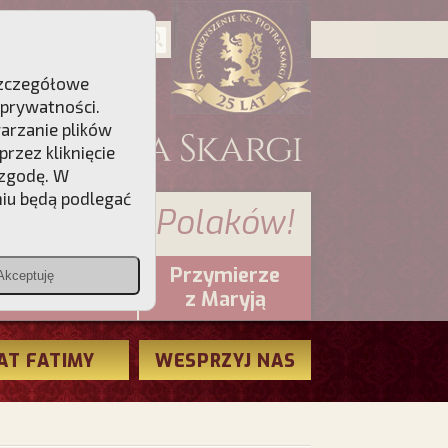
 Szczegółowe
 prywatności
.
warzanie plików
rzez kliknięcie
 zgodę. W
niu będą podlegać
 sumienia Polaków!
Przymierze
Akceptuję
PCh24.pl
z Maryją
AT FATIMY
WESPRZYJ NAS