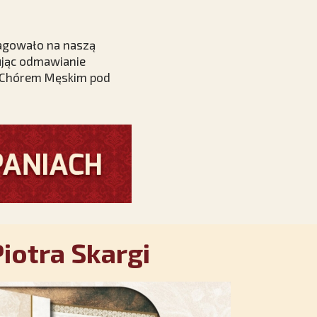
eagowało na naszą
rując odmawianie
m Chórem Męskim pod
iotra Skargi