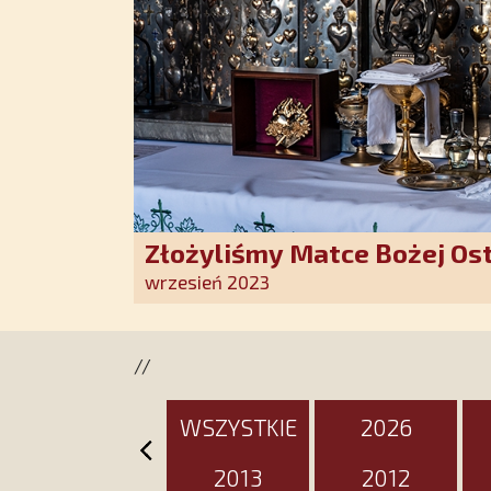
Złożyliśmy Matce Bożej Os
pozłacane wotum
wrzesień 2023
//
WSZYSTKIE
2026
2013
2012