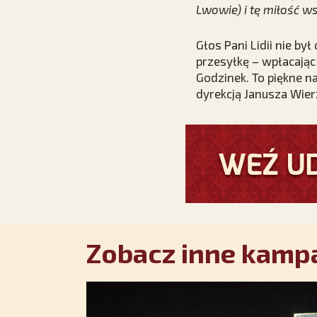
Lwowie) i tę miłość ws
Głos Pani Lidii nie b
przesyłkę – wpłacając
Godzinek. To piękne 
dyrekcją Janusza Wierz
Zobacz inne kampa