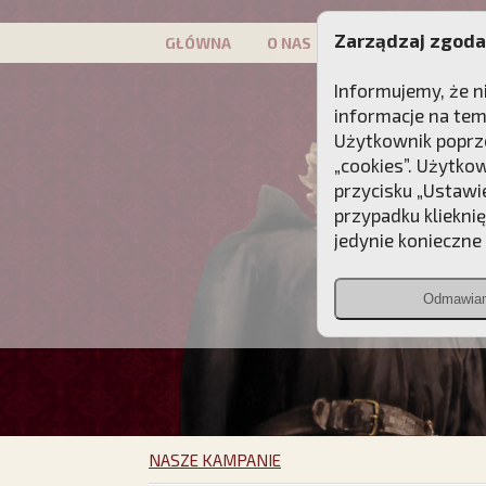
Zarządzaj zgoda
GŁÓWNA
O NAS
PATRON
KAMP
Informujemy, że n
informacje na tem
Użytkownik poprze
„cookies”. Użytko
przycisku „Ustawi
przypadku kliekni
jedynie konieczne p
Odmawia
NASZE KAMPANIE