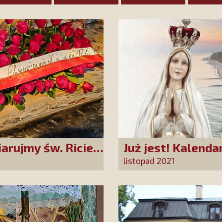
iarujmy św. Ricie
Już jest! Kalenda
rok
listopad 2021