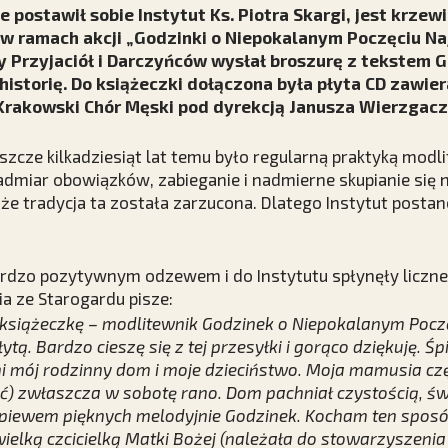
e postawił sobie Instytut Ks. Piotra Skargi, jest krzew
 w ramach akcji „Godzinki o Niepokalanym Poczęciu Na
y Przyjaciół i Darczyńców wysłał broszurę z tekstem 
historię. Do książeczki dołączona była płyta CD zawie
rakowski Chór Męski pod dyrekcją Janusza Wierzgacz
szcze kilkadziesiąt lat temu było regularną praktyką modl
admiar obowiązków, zabieganie i nadmierne skupianie się
że tradycja ta została zarzucona. Dlatego Instytut postano
bardzo pozytywnym odzewem i do Instytutu spłynęły liczn
ia ze Starogardu pisze:
książeczkę – modlitewnik Godzinek o Niepokalanym Poczę
tą. Bardzo cieszę się z tej przesyłki i gorąco dziękuję. 
 mój rodzinny dom i moje dzieciństwo. Moja mamusia czę
ęć) zwłaszcza w sobotę rano. Dom pachniał czystością, ś
śpiewem pięknych melodyjnie Godzinek. Kocham ten spos
lką czcicielką Matki Bożej (należała do stowarzyszenia 