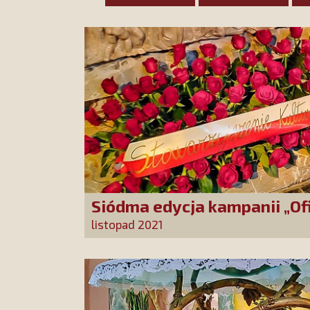
Siódma edycja kampanii „Of
12 000 róż!”
listopad 2021