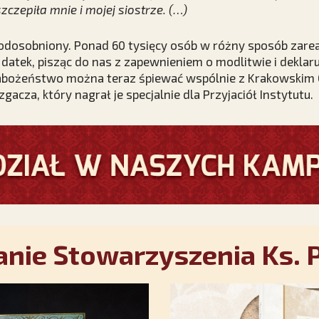
zczepiła mnie i mojej siostrze. (…)
ył odosobniony. Ponad 60 tysięcy osób w różny sposób zar
 datek, pisząc do nas z zapewnieniem o modlitwie i dekla
nabożeństwo można teraz śpiewać wspólnie z Krakowski
gacza, który nagrał je specjalnie dla Przyjaciół Instytutu.
nie Stowarzyszenia Ks. P