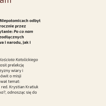
 Niepołomicach odbył
rocznie przez
ytanie:
Po co nam
ieodłącznych
 i narodu, jak i
Kościoła Katolickiego
osił prelekcję
zyzny wiary i
wił o misji
ował temat:
a red. Krystian Kratiuk
ka
?, odnosząc się do