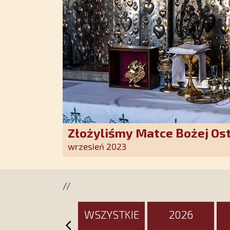
Złożyliśmy Matce Bożej Os
pozłacane wotum
wrzesień 2023
//
WSZYSTKIE
2026