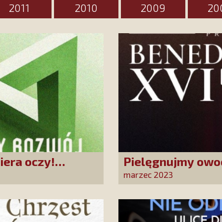
2011
2010
2009
20
iera oczy!
Pielęgnujmy owoc
ównoważony rozwój
udział w naszej a
marzec 2023