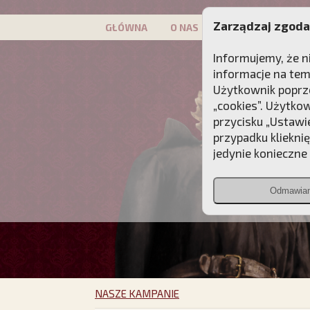
Zarządzaj zgoda
GŁÓWNA
O NAS
PATRON
KAMP
Informujemy, że n
informacje na tem
Użytkownik poprze
„cookies”. Użytko
przycisku „Ustawi
przypadku kliekni
jedynie konieczne p
Odmawia
NASZE KAMPANIE