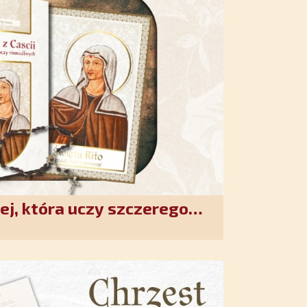
ej, która uczy szczerego
. Duchowe wzmocnienie i
w XXI wieku