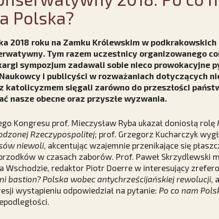
a Polska?
ika 2018 roku na Zamku Królewskim w podkrakowskich
erwatywny. Tym razem uczestnicy organizowanego co
 Skargi sympozjum zadawali sobie nieco prowokacyjne p
Naukowcy i publicyści w rozważaniach dotyczących n
 katolicyzmem sięgali zarówno do przeszłości państwa
wać nasze obecne oraz przyszłe wyzwania.
ego Kongresu prof. Mieczysław Ryba ukazał doniosłą rolę
odzonej Rzeczypospolitej
; prof. Grzegorz Kucharczyk wygł
asów niewoli
, akcentując wzajemnie przenikające się płaszc
przodków w czasach zaborów. Prof. Paweł Skrzydlewski mó
 na Wschodzie, redaktor Piotr Doerre w interesujący zrefer
i bastion? Polska wobec antychrześcijańskiej rewolucji
, 
sji wystąpieniu odpowiedział na pytanie:
Po co nam Pols
iepodległości.