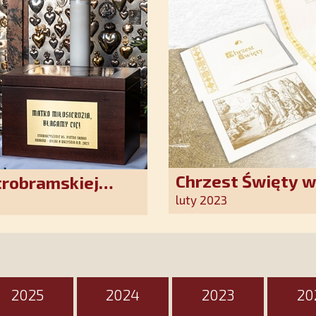
Chrzest Święty 
trobramskiej
Kościoła. Nasz p
luty 2023
ten wyjątkowy d
2025
2024
2023
20