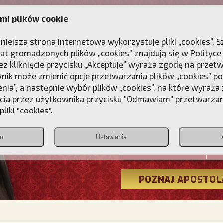
mi plików cookie
ANIE
DLA DUSZY
NAGRODA
KONTAKT
iniejsza strona internetowa wykorzystuje pliki „cookies”.
at gromadzonych plików „cookies” znajdują się w
Polityce
z kliknięcie przycisku „Akceptuję” wyraża zgodę na przet
wnik może zmienić opcje przetwarzania plików „cookies” pop
enia”, a następnie wybór plików „cookies”, na które wyraża
ęcia przez użytkownika przycisku "Odmawiam" przetwarza
Przebudźmy
liki "cookies".
Polonia
m
Ustawienia
Christiana
POZNAJ APOSTOL