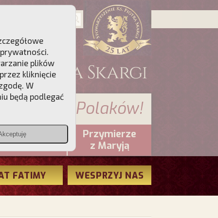
 Szczegółowe
 prywatności
.
warzanie plików
rzez kliknięcie
 zgodę. W
niu będą podlegać
 sumienia Polaków!
Przymierze
Akceptuję
PCh24.pl
z Maryją
AT FATIMY
WESPRZYJ NAS