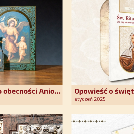
 obecności Anioła
Opowieść o święt
oddania się Bogu
styczeń 2025
światło nadziei 