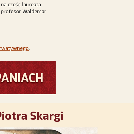
 na cześć laureata
ądz profesor Waldemar
serwatywnego
.
iotra Skargi