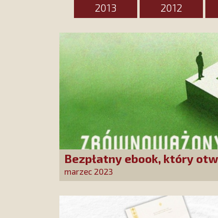
2013
2012
Bezpłatny ebook, który otw
Dowiedz się, czym jest zr
marzec 2023