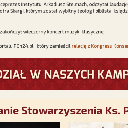
ceprezes Instytutu, Arkadiusz Stelmach, odczytał laudację
otra Skargi, którym został wybitny teolog i biblista, ksi
, zakończył wieczorny koncert muzyki klasycznej.
portalu PCh24.pl, który zamieścił
relację z Kongresu Kon
nie Stowarzyszenia Ks. P