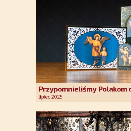
Przypomnieliśmy Polakom o
Stróża!
lipiec 2025