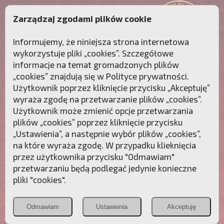
Zarządzaj zgodami plików cookie
Informujemy, że niniejsza strona internetowa
wykorzystuje pliki „cookies”. Szczegółowe
informacje na temat gromadzonych plików
„cookies” znajdują się w
Polityce prywatności
.
Użytkownik poprzez kliknięcie przycisku „Akceptuję”
wyraża zgodę na przetwarzanie plików „cookies”.
Użytkownik może zmienić opcje przetwarzania
plików „cookies” poprzez kliknięcie przycisku
„Ustawienia”, a następnie wybór plików „cookies”,
na które wyraża zgodę. W przypadku klieknięcia
Przebudźmy sumienia Polaków!
przez użytkownika przycisku "Odmawiam"
przetwarzaniu będą podlegać jedynie konieczne
Polonia
Przymierze
PCh24.pl
pliki "cookies".
Christiana
z Maryją
Odmawiam
Ustawienia
Akceptuję
POZNAJ APOSTOLAT FATIMY
WESPRZYJ
NAS