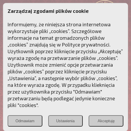
Zarządzaj zgodami plików cookie
Informujemy, że niniejsza strona internetowa
wykorzystuje pliki „cookies”. Szczegółowe
informacje na temat gromadzonych plików
„cookies” znajdują się w
Polityce prywatności
.
Użytkownik poprzez kliknięcie przycisku „Akceptuję”
wyraża zgodę na przetwarzanie plików „cookies”.
Użytkownik może zmienić opcje przetwarzania
plików „cookies” poprzez kliknięcie przycisku
„Ustawienia”, a następnie wybór plików „cookies”,
na które wyraża zgodę. W przypadku klieknięcia
Przebudźmy sumienia Polaków!
przez użytkownika przycisku "Odmawiam"
przetwarzaniu będą podlegać jedynie konieczne
Polonia
Przymierze
PCh24.pl
pliki "cookies".
Christiana
z Maryją
Odmawiam
Ustawienia
Akceptuję
POZNAJ APOSTOLAT FATIMY
WESPRZYJ
NAS