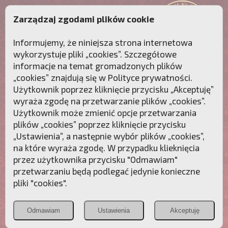
Zarządzaj zgodami plików cookie
Informujemy, że niniejsza strona internetowa
wykorzystuje pliki „cookies”. Szczegółowe
informacje na temat gromadzonych plików
„cookies” znajdują się w
Polityce prywatności
.
Użytkownik poprzez kliknięcie przycisku „Akceptuję”
wyraża zgodę na przetwarzanie plików „cookies”.
Użytkownik może zmienić opcje przetwarzania
plików „cookies” poprzez kliknięcie przycisku
„Ustawienia”, a następnie wybór plików „cookies”,
na które wyraża zgodę. W przypadku klieknięcia
Przebudźmy sumienia Polaków!
przez użytkownika przycisku "Odmawiam"
przetwarzaniu będą podlegać jedynie konieczne
Polonia
Przymierze
PCh24.pl
pliki "cookies".
Christiana
z Maryją
Odmawiam
Ustawienia
Akceptuję
POZNAJ APOSTOLAT FATIMY
WESPRZYJ
NAS