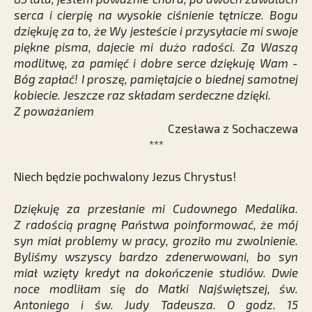
serca i cierpię na wysokie ciśnienie tętnicze. Bogu
dziękuję za to, że Wy jesteście i przysyłacie mi swoje
piękne pisma, dajecie mi dużo radości. Za Waszą
modlitwę, za pamięć i dobre serce dziękuję Wam -
Bóg zapłać! I proszę, pamiętajcie o biednej samotnej
kobiecie. Jeszcze raz składam serdeczne dzięki.
Z poważaniem
Czesława z Sochaczewa
***
Niech będzie pochwalony Jezus Chrystus!
Dziękuję za przesłanie mi Cudownego Medalika.
Z radością pragnę Państwa poinformować, że mój
syn miał problemy w pracy, groziło mu zwolnienie.
Byliśmy wszyscy bardzo zdenerwowani, bo syn
miał wzięty kredyt na dokończenie studiów. Dwie
noce modliłam się do Matki Najświętszej, św.
Antoniego i św. Judy Tadeusza. O godz. 15