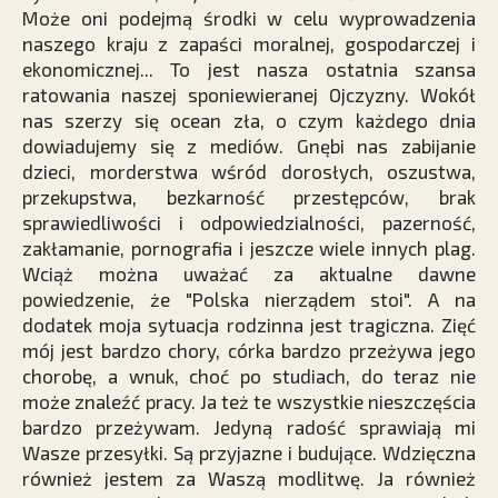
Może oni podejmą środki w celu wyprowadzenia
naszego kraju z zapaści moralnej, gospodarczej i
ekonomicznej... To jest nasza ostatnia szansa
ratowania naszej sponiewieranej Ojczyzny. Wokół
nas szerzy się ocean zła, o czym każdego dnia
dowiadujemy się z mediów. Gnębi nas zabijanie
dzieci, morderstwa wśród dorosłych, oszustwa,
przekupstwa, bezkarność przestępców, brak
sprawiedliwości i odpowiedzialności, pazerność,
zakłamanie, pornografia i jeszcze wiele innych plag.
Wciąż można uważać za aktualne dawne
powiedzenie, że "Polska nierządem stoi". A na
dodatek moja sytuacja rodzinna jest tragiczna. Zięć
mój jest bardzo chory, córka bardzo przeżywa jego
chorobę, a wnuk, choć po studiach, do teraz nie
może znaleźć pracy. Ja też te wszystkie nieszczęścia
bardzo przeżywam. Jedyną radość sprawiają mi
Wasze przesyłki. Są przyjazne i budujące. Wdzięczna
również jestem za Waszą modlitwę. Ja również