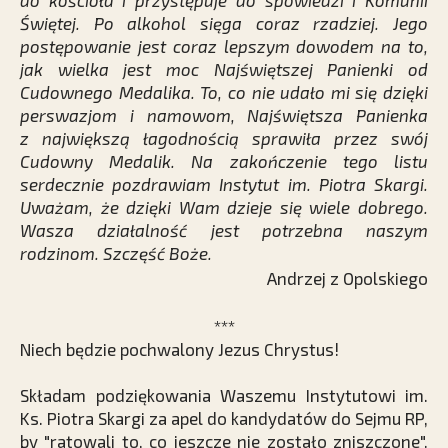
do kościoła i przystępuje do spowiedzi i Komunii
Świętej. Po alkohol sięga coraz rzadziej. Jego
postępowanie jest coraz lepszym dowodem na to,
jak wielka jest moc Najświętszej Panienki od
Cudownego Medalika. To, co nie udało mi się dzięki
perswazjom i namowom, Najświętsza Panienka
z największą łagodnością sprawiła przez swój
Cudowny Medalik. Na zakończenie tego listu
serdecznie pozdrawiam Instytut im. Piotra Skargi.
Uważam, że dzięki Wam dzieje się wiele dobrego.
Wasza działalność jest potrzebna naszym
rodzinom. Szczęść Boże.
Andrzej z Opolskiego
***
Niech będzie pochwalony Jezus Chrystus!
Składam podziękowania Waszemu Instytutowi im.
Ks. Piotra Skargi za apel do kandydatów do Sejmu RP,
by "ratowali to, co jeszcze nie zostało zniszczone".