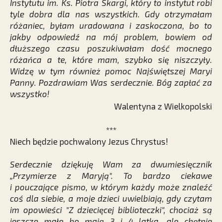
Instytutu im. Ks. Piotra Skargi, który to instytut robi
tyle dobra dla nas wszystkich. Gdy otrzymałam
różaniec, byłam uradowana i zaskoczona, bo to
jakby odpowiedź na mój problem, bowiem od
dłuższego czasu poszukiwałam dość mocnego
różańca a te, które mam, szybko się niszczyły.
Widzę w tym również pomoc Najświętszej Maryi
Panny. Pozdrawiam Was serdecznie. Bóg zapłać za
wszystko!
Walentyna z Wielkopolski
***
Niech będzie pochwalony Jezus Chrystus!
Serdecznie dziękuję Wam za dwumiesięcznik
„Przymierze z Maryją". To bardzo ciekawe
i pouczające pismo, w którym każdy może znaleźć
coś dla siebie, a moje dzieci uwielbiają, gdy czytam
im opowieści "Z dziecięcej biblioteczki", chociaż są
jeszcze małe bo mają 3 i 4 latka, ale chętnie