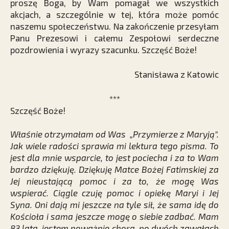
proszę Boga, by Wam pomagał we wszystkich
akcjach, a szczególnie w tej, która może pomóc
naszemu społeczeństwu. Na zakończenie przesyłam
Panu Prezesowi i całemu Zespołowi serdeczne
pozdrowienia i wyrazy szacunku. Szczęść Boże!
Stanisława z Katowic
***
Szczęść Boże!
Właśnie otrzymałam od Was „Przymierze z Maryją".
Jak wiele radości sprawia mi lektura tego pisma. To
jest dla mnie wsparcie, to jest pociecha i za to Wam
bardzo dziękuję. Dziękuję Matce Bożej Fatimskiej za
Jej nieustającą pomoc i za to, że mogę Was
wspierać. Ciągle czuję pomoc i opiekę Maryi i Jej
Syna. Oni dają mi jeszcze na tyle sił, że sama idę do
Kościoła i sama jeszcze mogę o siebie zadbać. Mam
83 lata, jestem poważnie chora, po dwóch zawałach