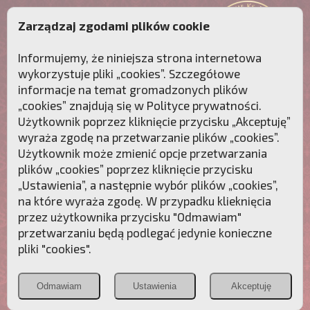
Zarządzaj zgodami plików cookie
Informujemy, że niniejsza strona internetowa
wykorzystuje pliki „cookies”. Szczegółowe
informacje na temat gromadzonych plików
„cookies” znajdują się w
Polityce prywatności
.
Użytkownik poprzez kliknięcie przycisku „Akceptuję”
wyraża zgodę na przetwarzanie plików „cookies”.
Użytkownik może zmienić opcje przetwarzania
plików „cookies” poprzez kliknięcie przycisku
„Ustawienia”, a następnie wybór plików „cookies”,
na które wyraża zgodę. W przypadku klieknięcia
Przebudźmy sumienia Polaków!
przez użytkownika przycisku "Odmawiam"
przetwarzaniu będą podlegać jedynie konieczne
Polonia
Przymierze
PCh24.pl
pliki "cookies".
Christiana
z Maryją
Odmawiam
Ustawienia
Akceptuję
POZNAJ APOSTOLAT FATIMY
WESPRZYJ
NAS