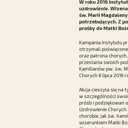
W roku 2016 Instytu
uzdrowienie
. Wizeru
św. Marii Magdaleny 
potrzebujących. Z p
prośby do Matki Boże
Kampania Instytutu p
otrzymali poświęcone 
oraz patrona chorych,
przesłania swoich pod
Kamilianów pw. św. 
Chorych 6 lipca 2016 
Akcja cieszyła się na 
w szczególności swo
próśb i podziękowań od
Uzdrowienie Chorych. 
chorobie, jak św. Kami
wizerunkiem Matki Bo