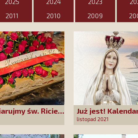
2025
2024
2023
20
2011
2010
2009
20
iarujmy św. Ricie
Już jest! Kalenda
rok
listopad 2021