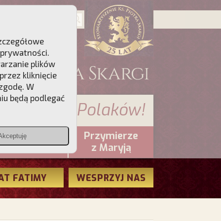
 Szczegółowe
 prywatności
.
warzanie plików
rzez kliknięcie
 zgodę. W
niu będą podlegać
 sumienia Polaków!
Przymierze
Akceptuję
PCh24.pl
z Maryją
AT FATIMY
WESPRZYJ NAS