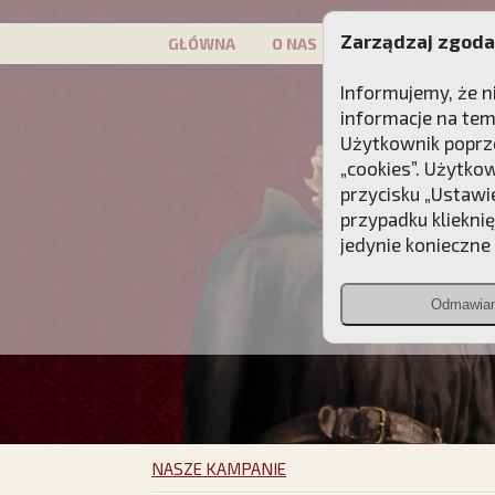
Zarządzaj zgoda
GŁÓWNA
O NAS
PATRON
KAMP
Informujemy, że n
informacje na tem
Użytkownik poprze
„cookies”. Użytko
przycisku „Ustawi
przypadku kliekni
jedynie konieczne p
Odmawia
NASZE KAMPANIE