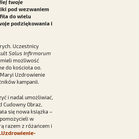
iej twoje
yliki pod wezwaniem
fiła do wielu
woje podziękowania i
ych. Uczestnicy
kult
Salus Infirmorum
 mieli możliwość
e do kościoła oo.
Maryi Uzdrowienie
tników kampanii.
zyć i nadal umożliwiać,
d Cudowny Obraz,
zała się nowa książka –
spomożycieli w
órą razem z różańcem i
Uzdrowienie-