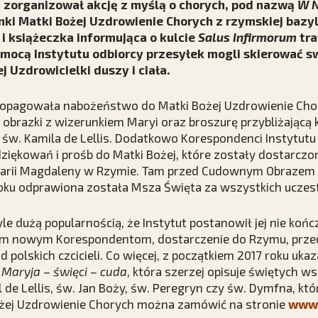
t zorganizował akcję z myślą o chorych, pod nazwą
W N
nki Matki Bożej Uzdrowienie Chorych z rzymskiej baz
i książeczka informująca o kulcie
Salus Infirmorum
tra
omocą Instytutu odbiorcy przesyłek mogli skierować s
j Uzdrowicielki duszy i ciała.
ropagowała nabożeństwo do Matki Bożej Uzdrowienie Chor
obrazki z wizerunkiem Maryi oraz broszurę przybliżającą 
 św. Kamila de Lellis. Dodatkowo Korespondenci Instytutu
ziękowań i prośb do Matki Bożej, które zostały dostarczon
Marii Magdaleny w Rzymie. Tam przed Cudownym Obrazem 
roku odprawiona została Msza Święta za wszystkich uczes
tyle dużą popularnością, że Instytut postanowił jej nie końc
im nowym Korespondentom, dostarczenie do Rzymu, prze
 polskich czcicieli. Co więcej, z początkiem 2017 roku uka
Maryja – święci – cuda
, która szerzej opisuje świętych w
l de Lellis, św. Jan Boży, św. Peregryn czy św. Dymfna, kt
żej Uzdrowienie Chorych można zamówić na stronie
www.