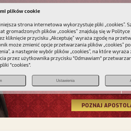
mi plików cookie
ANIE
DLA DUSZY
NAGRODA
KONTAKT
iniejsza strona internetowa wykorzystuje pliki „cookies”.
at gromadzonych plików „cookies” znajdują się w
Polityce
z kliknięcie przycisku „Akceptuję” wyraża zgodę na przet
wnik może zmienić opcje przetwarzania plików „cookies” pop
enia”, a następnie wybór plików „cookies”, na które wyraża
ęcia przez użytkownika przycisku "Odmawiam" przetwarza
Przebudźmy
liki "cookies".
Polonia
m
Ustawienia
Christiana
POZNAJ APOSTOL