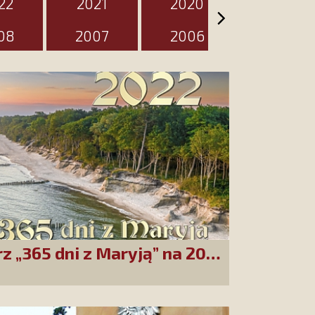
22
2021
2020
2019
08
2007
2006
2005
rz „365 dni z Maryją” na 2022