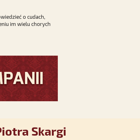
owiedzieć o cudach,
eniu im wielu chorych
iotra Skargi