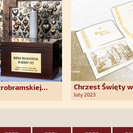
Chrzest Święty 
trobramskiej
Kościoła. Nasz p
luty 2023
ten wyjątkowy d