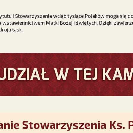
tytutu i Stowarzyszenia wciąż tysiące Polaków mogą się d
a wstawiennictwem Matki Bożej i świętych. Dzięki zawierz
roju łask.
nie Stowarzyszenia Ks. P