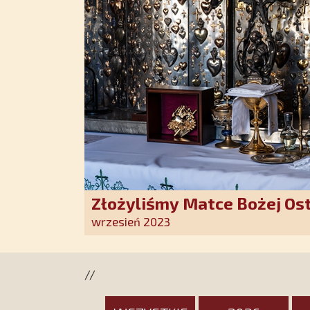
Złożyliśmy Matce Bożej Os
pozłacane wotum
wrzesień 2023
//