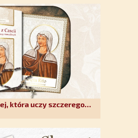
ej, która uczy szczerego
. Duchowe wzmocnienie i
w XXI wieku