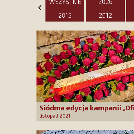
WSZYSTKIE
2026
2013
2012
Siódma edycja kampanii „Of
12 000 róż!”
listopad 2021