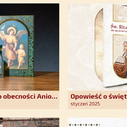
 obecności Anioła
Opowieść o święt
oddania się Bogu
styczeń 2025
światło nadziei 