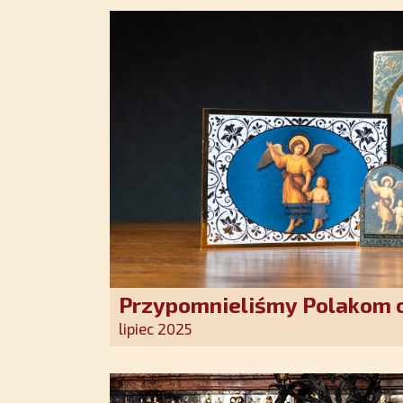
Przypomnieliśmy Polakom o
Stróża!
lipiec 2025