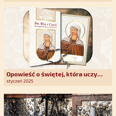
Opowieść o świętej, która uczy
szczerego oddania się Bogu.
styczeń 2025
Duchowe wzmocnienie i światło
nadziei w XXI wieku