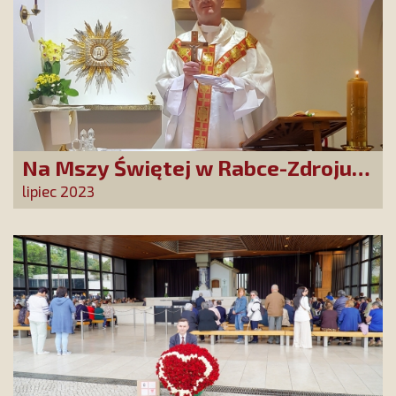
Na Mszy Świętej w Rabce-Zdroju
złożono prośby i podziękowania
lipiec 2023
naszych Przyjaciół