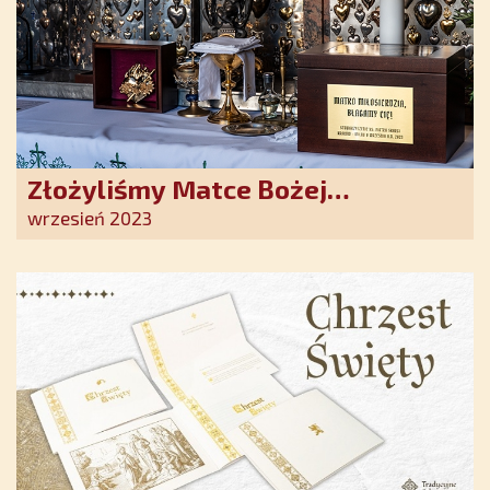
Złożyliśmy Matce Bożej
Ostrobramskiej pozłacane wotum
wrzesień 2023