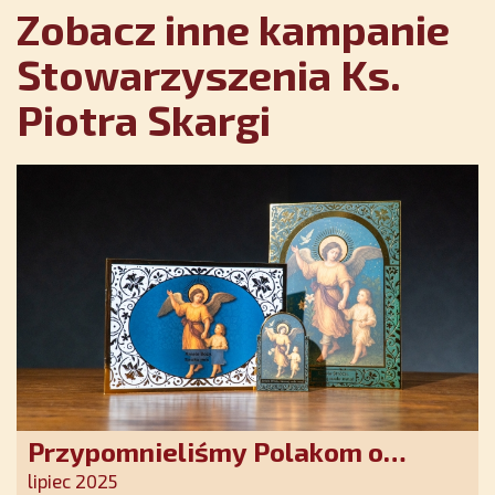
Zobacz inne kampanie
Stowarzyszenia Ks.
Piotra Skargi
Przypomnieliśmy Polakom o
obecności Anioła Stróża!
lipiec 2025