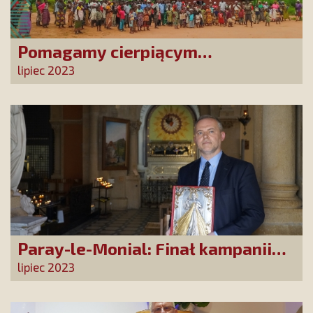
Pomagamy cierpiącym
chrześcijanom w Mozambiku!
lipiec 2023
Paray-le-Monial: Finał kampanii
„Najświętsze Serce Pana Jezusa,
lipiec 2023
poświęcam się Tobie!”