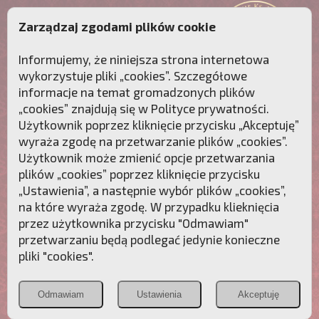
Zarządzaj zgodami plików cookie
Informujemy, że niniejsza strona internetowa
wykorzystuje pliki „cookies”. Szczegółowe
informacje na temat gromadzonych plików
„cookies” znajdują się w
Polityce prywatności
.
Użytkownik poprzez kliknięcie przycisku „Akceptuję”
wyraża zgodę na przetwarzanie plików „cookies”.
Użytkownik może zmienić opcje przetwarzania
plików „cookies” poprzez kliknięcie przycisku
„Ustawienia”, a następnie wybór plików „cookies”,
na które wyraża zgodę. W przypadku klieknięcia
Przebudźmy sumienia Polaków!
przez użytkownika przycisku "Odmawiam"
przetwarzaniu będą podlegać jedynie konieczne
Polonia
Przymierze
PCh24.pl
pliki "cookies".
Christiana
z Maryją
Odmawiam
Ustawienia
Akceptuję
POZNAJ APOSTOLAT FATIMY
WESPRZYJ
NAS