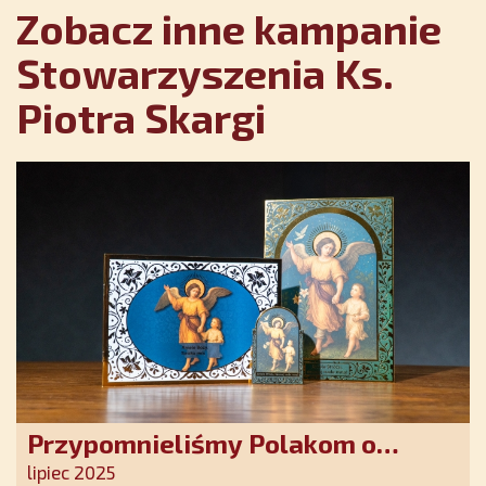
Zobacz inne kampanie
Stowarzyszenia Ks.
Piotra Skargi
Przypomnieliśmy Polakom o
obecności Anioła Stróża!
lipiec 2025