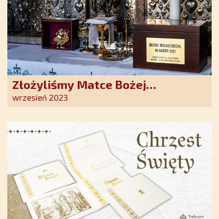
Złożyliśmy Matce Bożej
Ostrobramskiej pozłacane wotum
wrzesień 2023