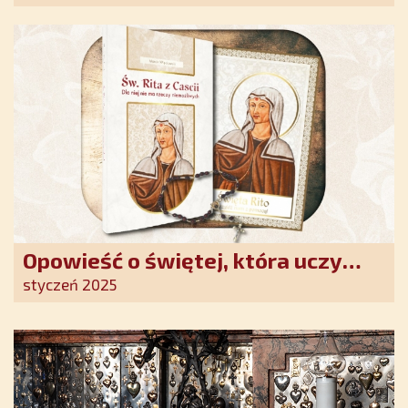
Opowieść o świętej, która uczy
szczerego oddania się Bogu.
styczeń 2025
Duchowe wzmocnienie i światło
nadziei w XXI wieku