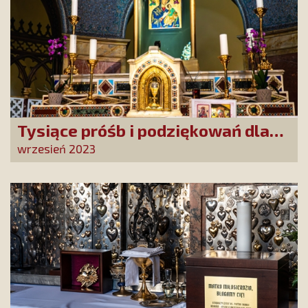
Tysiące próśb i podziękowań dla
Matki Bożej Nieustającej Pomocy!
wrzesień 2023