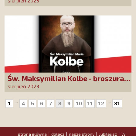
sierpień 2023
Św. Maksymilian Kolbe - broszura
w 82. rocznicę śmierci
sierpień 2023
...
...
1
4
5
6
7
8
9
10
11
12
31
strona główna
dołącz
nasze strony
Jubileusz
W
|
|
|
|