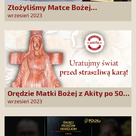
Złożyliśmy Matce Bożej
Ostrobramskiej pozłacane wotum
wrzesień 2023
Orędzie Matki Bożej z Akity po 50
latach rozpowszechnione wśród
wrzesień 2023
Polaków!