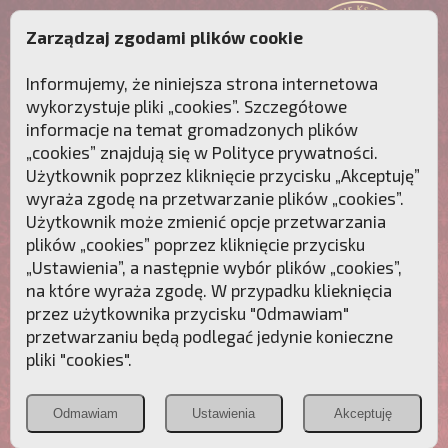
Zarządzaj zgodami plików cookie
Informujemy, że niniejsza strona internetowa
wykorzystuje pliki „cookies”. Szczegółowe
informacje na temat gromadzonych plików
„cookies” znajdują się w
Polityce prywatności
.
Użytkownik poprzez kliknięcie przycisku „Akceptuję”
wyraża zgodę na przetwarzanie plików „cookies”.
Użytkownik może zmienić opcje przetwarzania
plików „cookies” poprzez kliknięcie przycisku
„Ustawienia”, a następnie wybór plików „cookies”,
na które wyraża zgodę. W przypadku klieknięcia
Przebudźmy sumienia Polaków!
przez użytkownika przycisku "Odmawiam"
przetwarzaniu będą podlegać jedynie konieczne
Polonia
Przymierze
PCh24.pl
pliki "cookies".
Christiana
z Maryją
Odmawiam
Ustawienia
Akceptuję
POZNAJ APOSTOLAT FATIMY
WESPRZYJ
NAS