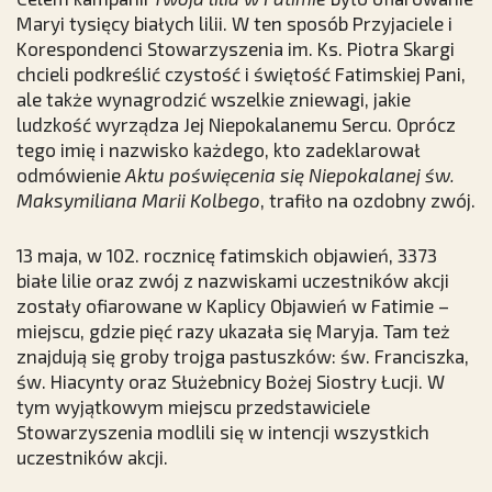
Maryi tysięcy białych lilii. W ten sposób Przyjaciele i
Korespondenci Stowarzyszenia im. Ks. Piotra Skargi
chcieli podkreślić czystość i świętość Fatimskiej Pani,
ale także wynagrodzić wszelkie zniewagi, jakie
ludzkość wyrządza Jej Niepokalanemu Sercu. Oprócz
tego imię i nazwisko każdego, kto zadeklarował
odmówienie
Aktu poświęcenia się Niepokalanej św.
Maksymiliana Marii Kolbego
, trafiło na ozdobny zwój.
13 maja, w 102. rocznicę fatimskich objawień, 3373
białe lilie oraz zwój z nazwiskami uczestników akcji
zostały ofiarowane w Kaplicy Objawień w Fatimie –
miejscu, gdzie pięć razy ukazała się Maryja. Tam też
znajdują się groby trojga pastuszków: św. Franciszka,
św. Hiacynty oraz Służebnicy Bożej Siostry Łucji. W
tym wyjątkowym miejscu przedstawiciele
Stowarzyszenia modlili się w intencji wszystkich
uczestników akcji.