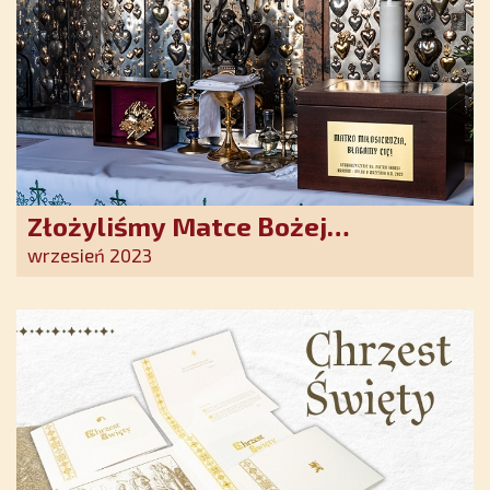
Złożyliśmy Matce Bożej
Ostrobramskiej pozłacane wotum
wrzesień 2023