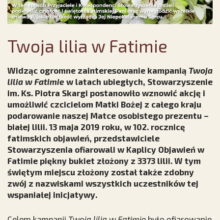
Twoja lilia w Fatimie
Widząc ogromne zainteresowanie kampanią
Twoja
lilia w Fatimie
w latach ubiegłych, Stowarzyszenie
im. Ks. Piotra Skargi postanowiło wznowić akcję i
umożliwić czcicielom Matki Bożej z całego kraju
podarowanie naszej Matce osobistego prezentu –
białej lilii. 13 maja 2019 roku, w 102. rocznicę
fatimskich objawień, przedstawiciele
Stowarzyszenia ofiarowali w Kaplicy Objawień w
Fatimie piękny bukiet złożony z 3373 lilii. W tym
świętym miejscu złożony został także zdobny
zwój z nazwiskami wszystkich uczestników tej
wspaniałej inicjatywy.
Celem kampanii
Twoja lilia w Fatimie
było ofiarowanie