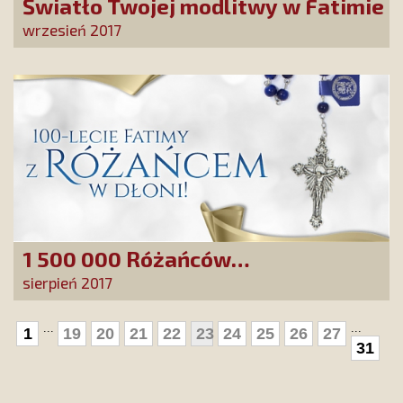
Światło Twojej modlitwy w Fatimie
wrzesień 2017
1 500 000 Różańców
Jubileuszowych
sierpień 2017
...
...
1
19
20
21
22
23
24
25
26
27
31