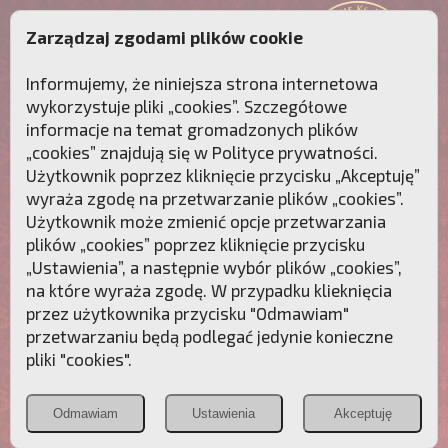
Zarządzaj zgodami plików cookie
Informujemy, że niniejsza strona internetowa
wykorzystuje pliki „cookies”. Szczegółowe
informacje na temat gromadzonych plików
„cookies” znajdują się w
Polityce prywatności
.
Użytkownik poprzez kliknięcie przycisku „Akceptuję”
wyraża zgodę na przetwarzanie plików „cookies”.
Użytkownik może zmienić opcje przetwarzania
plików „cookies” poprzez kliknięcie przycisku
„Ustawienia”, a następnie wybór plików „cookies”,
na które wyraża zgodę. W przypadku klieknięcia
Przebudźmy sumienia Polaków!
przez użytkownika przycisku "Odmawiam"
przetwarzaniu będą podlegać jedynie konieczne
Polonia
Przymierze
PCh24.pl
pliki "cookies".
Christiana
z Maryją
Odmawiam
Ustawienia
Akceptuję
POZNAJ APOSTOLAT FATIMY
WESPRZYJ
NAS