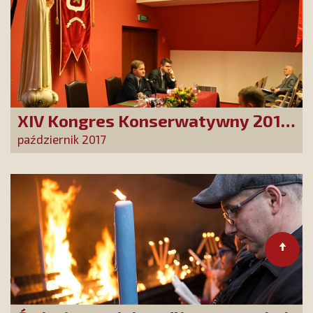
XIV Kongres Konserwatywny 2017:
Pięć wieków walki z Kościołem
październik 2017