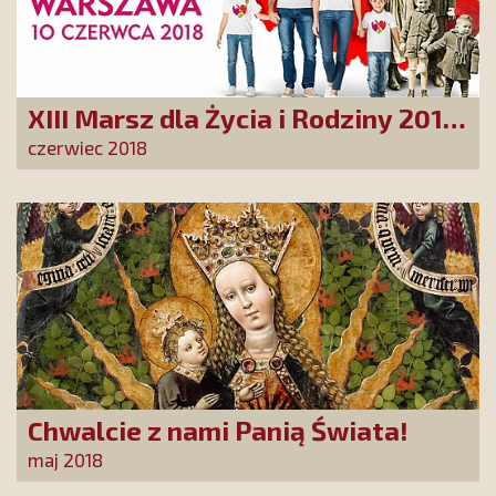
XIII Marsz dla Życia i Rodziny 2018 –
"Polska rodziną silna!"
czerwiec 2018
Chwalcie z nami Panią Świata!
maj 2018