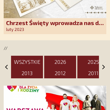
Chrzest Święty wprowadza nas do
wspólnoty Kościoła. Nasz pakiet
luty 2023
jest przygotowany na ten
wyjątkowy dzień
//
WSZYSTKIE
2026
2025
2013
2012
2011