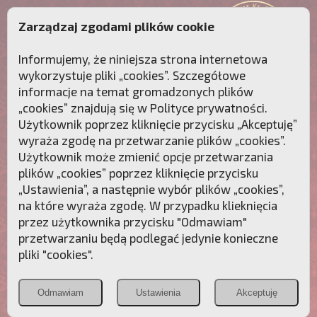
Zarządzaj zgodami plików cookie
Informujemy, że niniejsza strona internetowa
wykorzystuje pliki „cookies”. Szczegółowe
informacje na temat gromadzonych plików
„cookies” znajdują się w
Polityce prywatności
.
Użytkownik poprzez kliknięcie przycisku „Akceptuję”
wyraża zgodę na przetwarzanie plików „cookies”.
Użytkownik może zmienić opcje przetwarzania
plików „cookies” poprzez kliknięcie przycisku
„Ustawienia”, a następnie wybór plików „cookies”,
na które wyraża zgodę. W przypadku klieknięcia
Przebudźmy sumienia Polaków!
przez użytkownika przycisku "Odmawiam"
przetwarzaniu będą podlegać jedynie konieczne
Polonia
Przymierze
PCh24.pl
pliki "cookies".
Christiana
z Maryją
Odmawiam
Ustawienia
Akceptuję
POZNAJ APOSTOLAT FATIMY
WESPRZYJ
NAS