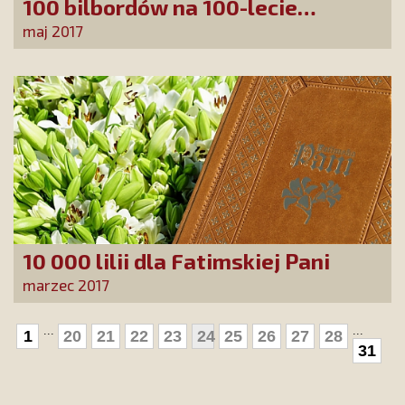
100 bilbordów na 100-lecie
Objawień
maj 2017
10 000 lilii dla Fatimskiej Pani
marzec 2017
...
...
1
20
21
22
23
24
25
26
27
28
31