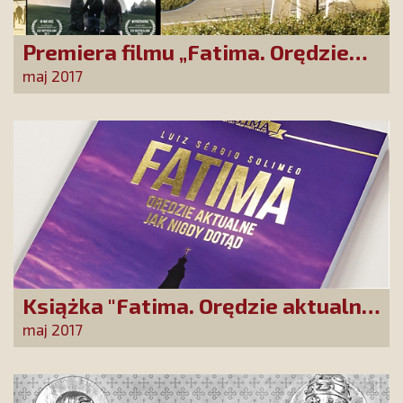
Premiera filmu „Fatima. Orędzie
wciąż aktualne”
maj 2017
Książka "Fatima. Orędzie aktualne
jak nigdy dotąd"
maj 2017