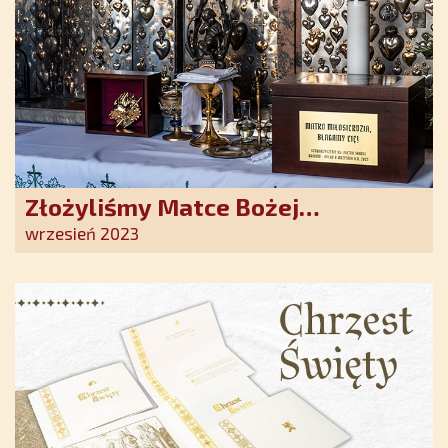
Złożyliśmy Matce Bożej
Ostrobramskiej pozłacane wotum
wrzesień 2023