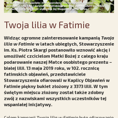
Twoja lilia w Fatimie
Widząc ogromne zainteresowanie kampanią
Twoja
lilia w Fatimie
w latach ubiegłych, Stowarzyszenie
im. Ks. Piotra Skargi postanowiło wznowić akcję i
umożliwić czcicielom Matki Bożej z całego kraju
podarowanie naszej Matce osobistego prezentu –
białej lilii. 13 maja 2019 roku, w 102. rocznicę
fatimskich objawień, przedstawiciele
Stowarzyszenia ofiarowali w Kaplicy Objawień w
Fatimie piękny bukiet złożony z 3373 lilii. W tym
świętym miejscu złożony został także zdobny
zwój z nazwiskami wszystkich uczestników tej
wspaniałej inicjatywy.
Celem kampanii
Twoja lilia w Fatimie
było ofiarowanie