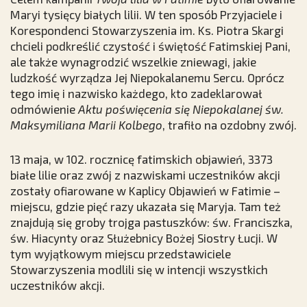
Maryi tysięcy białych lilii. W ten sposób Przyjaciele i
Korespondenci Stowarzyszenia im. Ks. Piotra Skargi
chcieli podkreślić czystość i świętość Fatimskiej Pani,
ale także wynagrodzić wszelkie zniewagi, jakie
ludzkość wyrządza Jej Niepokalanemu Sercu. Oprócz
tego imię i nazwisko każdego, kto zadeklarował
odmówienie
Aktu poświęcenia się Niepokalanej św.
Maksymiliana Marii Kolbego
, trafiło na ozdobny zwój.
13 maja, w 102. rocznicę fatimskich objawień, 3373
białe lilie oraz zwój z nazwiskami uczestników akcji
zostały ofiarowane w Kaplicy Objawień w Fatimie –
miejscu, gdzie pięć razy ukazała się Maryja. Tam też
znajdują się groby trojga pastuszków: św. Franciszka,
św. Hiacynty oraz Służebnicy Bożej Siostry Łucji. W
tym wyjątkowym miejscu przedstawiciele
Stowarzyszenia modlili się w intencji wszystkich
uczestników akcji.