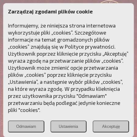
Zarządzaj zgodami plików cookie
Informujemy, że niniejsza strona internetowa
wykorzystuje pliki „cookies”. Szczegółowe
informacje na temat gromadzonych plików
„cookies” znajdują się w
Polityce prywatności
.
Użytkownik poprzez kliknięcie przycisku „Akceptuję”
wyraża zgodę na przetwarzanie plików „cookies”.
Użytkownik może zmienić opcje przetwarzania
plików „cookies” poprzez kliknięcie przycisku
„Ustawienia”, a następnie wybór plików „cookies”,
na które wyraża zgodę. W przypadku klieknięcia
Przebudźmy sumienia Polaków!
przez użytkownika przycisku "Odmawiam"
przetwarzaniu będą podlegać jedynie konieczne
Polonia
Przymierze
PCh24.pl
pliki "cookies".
Christiana
z Maryją
Odmawiam
Ustawienia
Akceptuję
POZNAJ APOSTOLAT FATIMY
WESPRZYJ
NAS