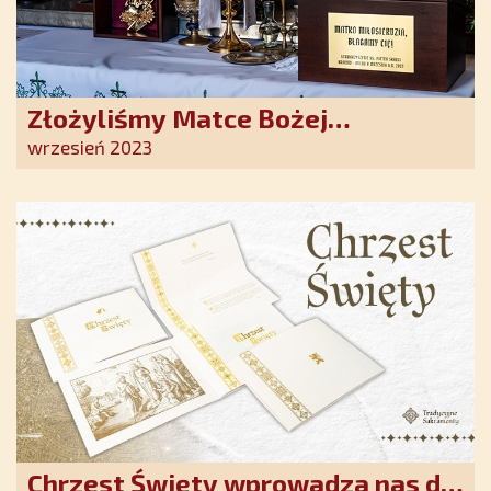
Złożyliśmy Matce Bożej
Ostrobramskiej pozłacane wotum
wrzesień 2023
Chrzest Święty wprowadza nas do