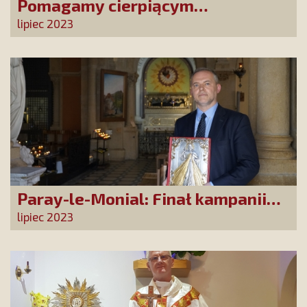
Pomagamy cierpiącym
chrześcijanom w Mozambiku!
lipiec 2023
Paray-le-Monial: Finał kampanii
„Najświętsze Serce Pana Jezusa,
lipiec 2023
poświęcam się Tobie!”