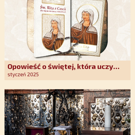
Opowieść o świętej, która uczy
szczerego oddania się Bogu.
styczeń 2025
Duchowe wzmocnienie i światło
nadziei w XXI wieku