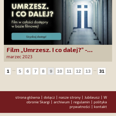
Film „Umrzesz. I co dalej?” -
świadectwo wiary wobec
marzec 2023
majestatu śmierci
...
...
1
5
6
7
8
9
10
11
12
13
31
strona główna
dołącz
nasze strony
Jubileusz
W
|
|
|
|
obronie Skargi
archiwum
regulamin
polityka
|
|
|
prywatności
kontakt
|