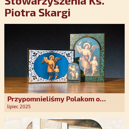
Stowarzyszenia Ks.
Piotra Skargi
Przypomnieliśmy Polakom o
obecności Anioła Stróża!
lipiec 2025