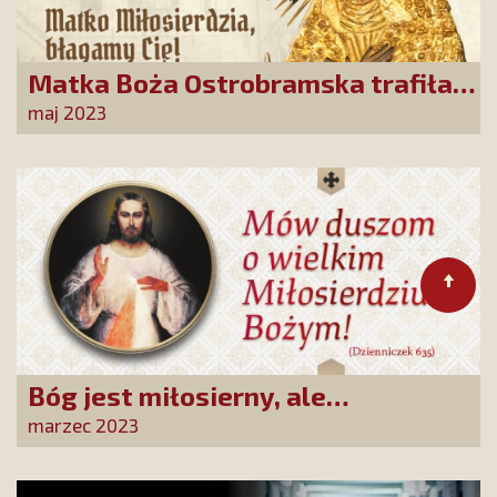
Matka Boża Ostrobramska trafiła
pod strzechy!
maj 2023
Bóg jest miłosierny, ale
sprawiedliwy!
marzec 2023