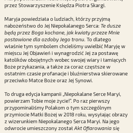
przez Stowarzyszenie Księdza Piotra Skargi.
Maryja powiedziała o ludziach, którzy przyjmą
nabożeństwo do Jej Niepokalanego Serca:
Te dusze
będą przez Boga kochane, jak kwiaty przeze Mnie
postawione dla ozdoby Jego tronu.
To dlatego
właśnie tym symbolem chcieliśmy uwielbić Maryję w
miejscu Jej Objawień i wynagrodzić Jej za postawę
katolików obojętnych wobec swojej wiary i łamiących
Boże przykazania, a także za coraz częstsze w
ostatnim czasie profanacje i bluźnierstwa skierowane
przeciwko Matce Boże oraz Jej Synowi.
To druga edycja kampanii „Niepokalane Serce Maryi,
powierzam Tobie moje życie!”. Po raz pierwszy
przypominaliśmy Polakom o tym szczególnym
przymiocie Matki Bożej w 2018 roku, wysyłając obrazy
z wizerunkiem Niepokalanego Serca Maryi. Na jego
odwrocie umieszczony został
Akt Ofiarowania się