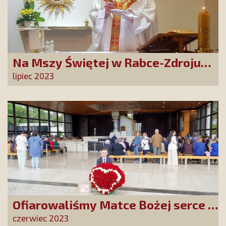
Na Mszy Świętej w Rabce-Zdroju
złożono prośby i podziękowania
lipiec 2023
naszych Przyjaciół
Ofiarowaliśmy Matce Bożej serce z
tysiąca róż
czerwiec 2023