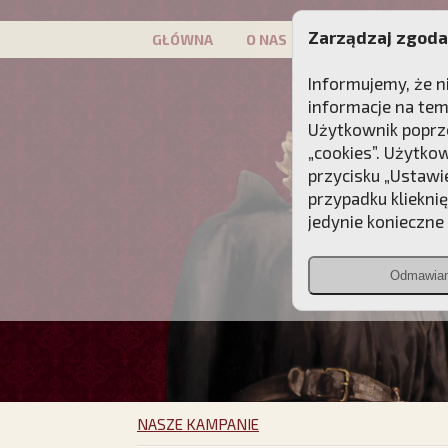
Zarządzaj zgoda
GŁÓWNA
O NAS
PATRON
KAMP
Informujemy, że n
informacje na tem
Użytkownik poprze
„cookies”. Użytko
przycisku „Ustawi
przypadku kliekni
jedynie konieczne p
Odmawia
NASZE KAMPANIE