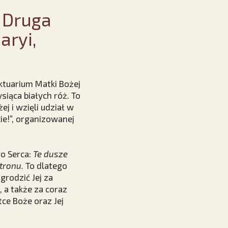
! Druga
aryi,
ktuarium Matki Bożej
iąca białych róż. To
j i wzięli udział w
ie!”, organizowanej
go Serca:
Te dusze
 tronu.
To dlatego
grodzić Jej za
 a także za coraz
ce Boże oraz Jej