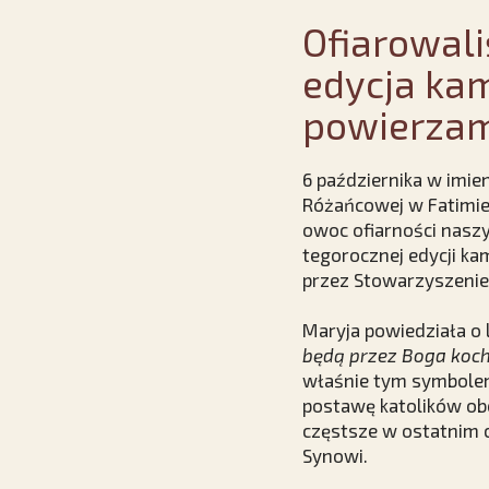
Ofiarowali
edycja kam
powierzam 
6 października w imie
Różańcowej w Fatimie 
owoc ofiarności naszy
tegorocznej edycji ka
przez Stowarzyszenie 
Maryja powiedziała o 
będą przez Boga koch
właśnie tym symbolem 
postawę katolików obo
częstsze w ostatnim c
Synowi.