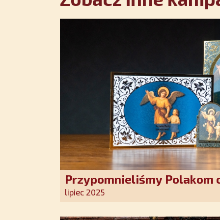
Przypomnieliśmy Polakom o
Stróża!
lipiec 2025