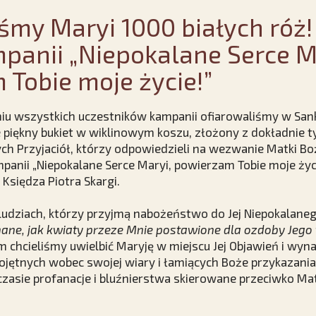
śmy Maryi 1000 białych róż
panii „Niepokalane Serce M
Tobie moje życie!”
niu wszystkich uczestników kampanii ofiarowaliśmy w San
piękny bukiet w wiklinowym koszu, złożony z dokładnie tys
ch Przyjaciół, którzy odpowiedzieli na wezwanie Matki Boże
mpanii „Niepokalane Serce Maryi, powierzam Tobie moje życ
Księdza Piotra Skargi.
ludziach, którzy przyjmą nabożeństwo do Jej Niepokalane
ane, jak kwiaty przeze Mnie postawione dla ozdoby Jego
chcieliśmy uwielbić Maryję w miejscu Jej Objawień i wyna
jętnych wobec swojej wiary i łamiących Boże przykazania,
zasie profanacje i bluźnierstwa skierowane przeciwko Mat