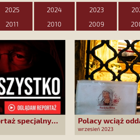
2025
2024
2023
20
2011
2010
2009
20
ortaż specjalny
Polacy wciąż odd
wrzesień 2023