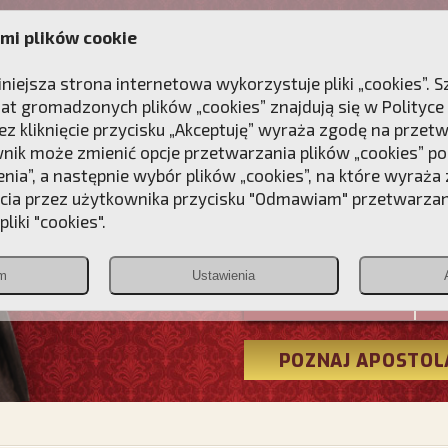
mi plików cookie
ANIE
DLA DUSZY
NAGRODA
KONTAKT
iniejsza strona internetowa wykorzystuje pliki „cookies”.
at gromadzonych plików „cookies” znajdują się w
Polityce
z kliknięcie przycisku „Akceptuję” wyraża zgodę na przet
wnik może zmienić opcje przetwarzania plików „cookies” pop
enia”, a następnie wybór plików „cookies”, na które wyraża
ęcia przez użytkownika przycisku "Odmawiam" przetwarza
Przebudźmy
liki "cookies".
Polonia
m
Ustawienia
Christiana
POZNAJ APOSTOL