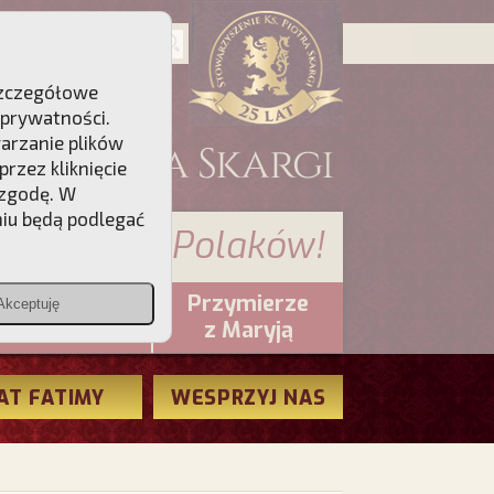
 Szczegółowe
 prywatności
.
warzanie plików
rzez kliknięcie
 zgodę. W
niu będą podlegać
 sumienia Polaków!
Przymierze
Akceptuję
PCh24.pl
z Maryją
AT FATIMY
WESPRZYJ NAS