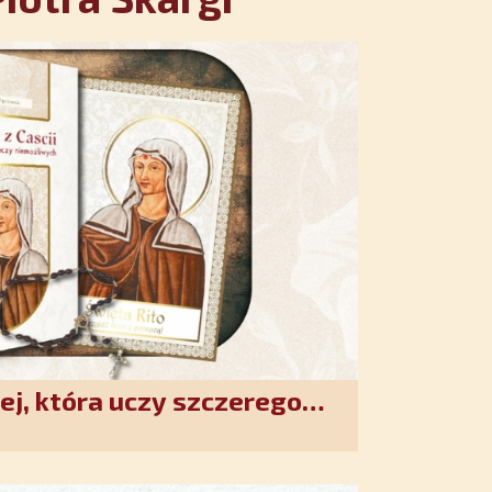
ej, która uczy szczerego
. Duchowe wzmocnienie i
w XXI wieku