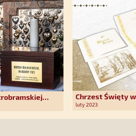
Chrzest Święty 
trobramskiej
Kościoła. Nasz p
luty 2023
ten wyjątkowy d