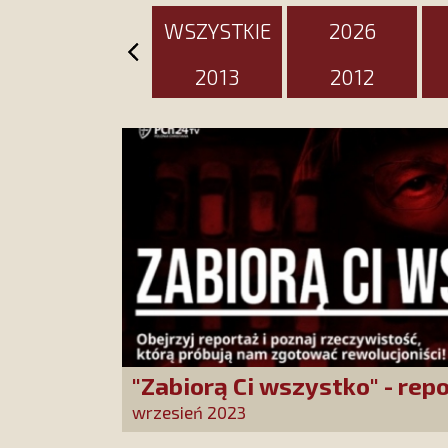
WSZYSTKIE
2026
2013
2012
"Zabiorą Ci wszystko" - rep
PCh24TV
wrzesień 2023