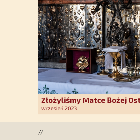
Złożyliśmy Matce Bożej Os
pozłacane wotum
wrzesień 2023
//