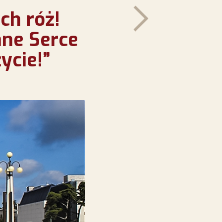
ch róż!
ane Serce
ycie!”