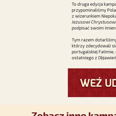
To druga edycja kampa
przypominaliśmy Pola
z wizerunkiem Niepok
Jezusowi Chrystusowi
podpisać swoim imien
Tym razem dotarliśmy
którzy zdecydowali się
portugalskiej Fatimie,
ostatniego z Objawień
Zobacz inne kampa