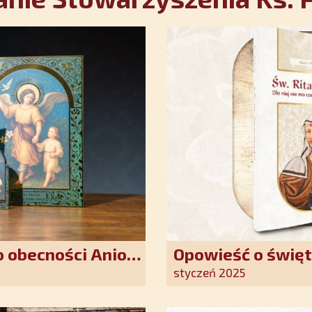
 obecności Anioła
Opowieść o święt
oddania się Bogu
styczeń 2025
światło nadziei 