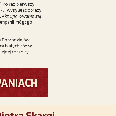
. Po raz pierwszy
ku, wysyłając obrazy
ł
Akt Ofiarowania się
kampanii mógł go
h Dobrodziejów,
ca białych róż w
lejnej rocznicy
iotra Skargi