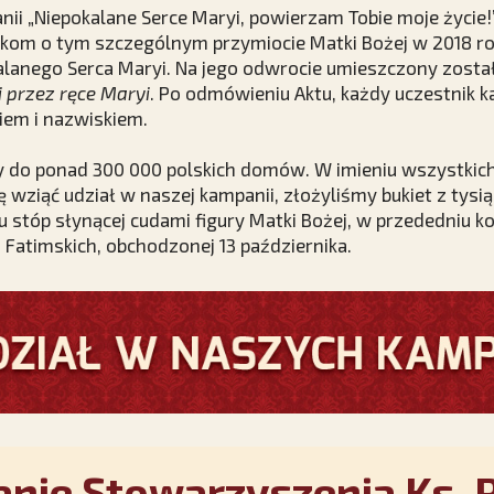
nii „Niepokalane Serce Maryi, powierzam Tobie moje życie!”
kom o tym szczególnym przymiocie Matki Bożej w 2018 ro
alanego Serca Maryi. Na jego odwrocie umieszczony zosta
 przez ręce Maryi
. Po odmówieniu Aktu, każdy uczestnik 
iem i nazwiskiem.
 do ponad 300 000 polskich domów. W imieniu wszystkic
 wziąć udział w naszej kampanii, złożyliśmy bukiet z tysią
 u stóp słynącej cudami figury Matki Bożej, w przededniu ko
 Fatimskich, obchodzonej 13 października.
nie Stowarzyszenia Ks. P