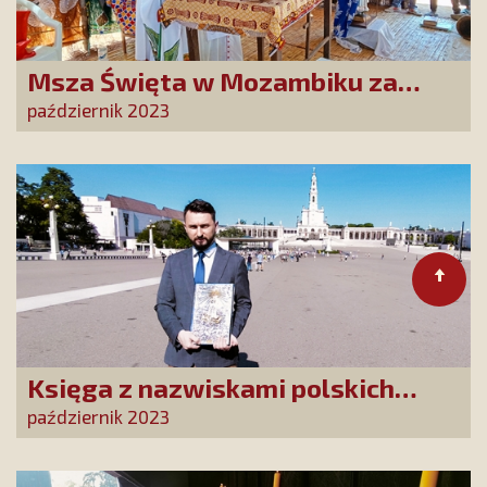
Msza Święta w Mozambiku za
Przyjaciół i Dobrodziejów
październik 2023
Stowarzyszenia
Księga z nazwiskami polskich
Czcicieli Maryi złożona w Fatimie
październik 2023