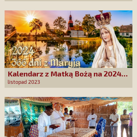
Kalendarz z Matką Bożą na 2024
rok już w polskich domach!
listopad 2023