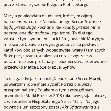
przez Stowarzyszenie Księdza Piotra Skargi.
Maryja powiedziała o ludziach, którzy przyjmą
nabożeństwo do Jej Niepokalanego Serca:
Te dusze
będą przez Boga kochane, jak kwiaty przeze Mnie
postawione dla ozdoby Jego tronu.
To dlatego
właśnie tym symbolem chcieliśmy uwielbić Maryję w
miejscu Jej Objawień i wynagrodzić Jej za postawę
katolików obojętnych wobec swojej wiary i łamiących
Boże przykazania, a także za coraz częstsze w
ostatnim czasie profanacje i bluźnierstwa skierowane
przeciwko Matce Boże oraz Jej Synowi.
To druga edycja kampanii „Niepokalane Serce Maryi,
powierzam Tobie moje życie!”. Po raz pierwszy
przypominaliśmy Polakom o tym szczególnym
przymiocie Matki Bożej w 2018 roku, wysyłając obrazy
z wizerunkiem Niepokalanego Serca Maryi. Na jego
odwrocie umieszczony został
Akt Ofiarowania się