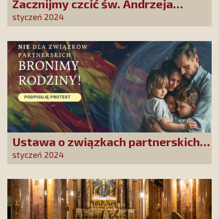
Zacznijmy czcić św. Andrzeja
Bobolę! On nas o to prosi!
styczeń 2024
Ustawa o związkach partnerskich
to początek antyrodzinnej lawiny
styczeń 2024
zmian. Nie pozwólmy jej uruchomić!