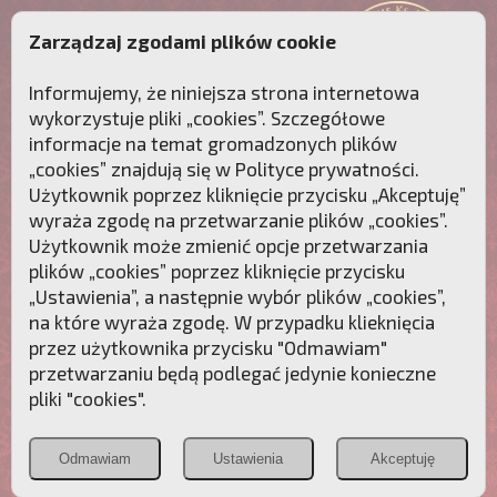
Zarządzaj zgodami plików cookie
Informujemy, że niniejsza strona internetowa
wykorzystuje pliki „cookies”. Szczegółowe
informacje na temat gromadzonych plików
„cookies” znajdują się w
Polityce prywatności
.
Użytkownik poprzez kliknięcie przycisku „Akceptuję”
wyraża zgodę na przetwarzanie plików „cookies”.
Użytkownik może zmienić opcje przetwarzania
plików „cookies” poprzez kliknięcie przycisku
„Ustawienia”, a następnie wybór plików „cookies”,
na które wyraża zgodę. W przypadku klieknięcia
Przebudźmy sumienia Polaków!
przez użytkownika przycisku "Odmawiam"
przetwarzaniu będą podlegać jedynie konieczne
Polonia
Przymierze
PCh24.pl
pliki "cookies".
Christiana
z Maryją
Odmawiam
Ustawienia
Akceptuję
POZNAJ APOSTOLAT FATIMY
WESPRZYJ
NAS