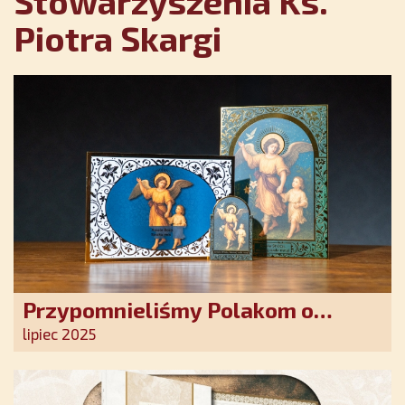
Stowarzyszenia Ks.
Piotra Skargi
Przypomnieliśmy Polakom o
obecności Anioła Stróża!
lipiec 2025