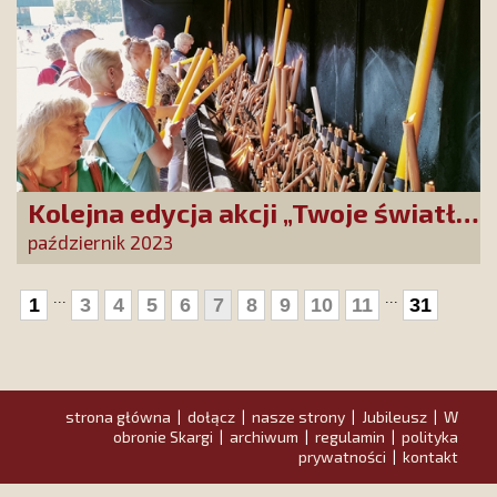
Kolejna edycja akcji „Twoje światło
w Fatimie”
październik 2023
...
...
1
3
4
5
6
7
8
9
10
11
31
strona główna
dołącz
nasze strony
Jubileusz
W
|
|
|
|
obronie Skargi
archiwum
regulamin
polityka
|
|
|
prywatności
kontakt
|