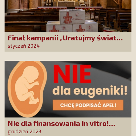
Finał kampanii „Uratujmy świat
przed straszliwą karą!”
styczeń 2024
Nie dla finansowania in vitro!
Petycja do Prezydenta RP
grudzień 2023