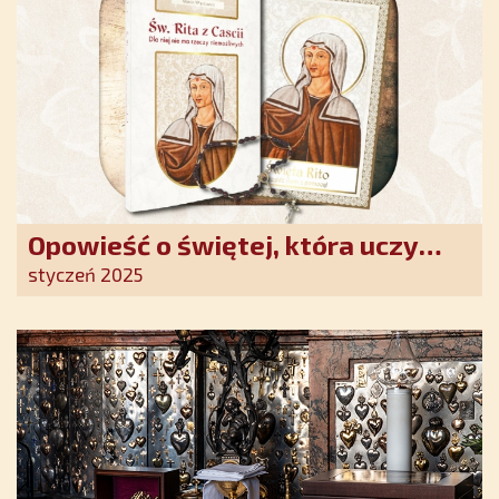
Opowieść o świętej, która uczy
szczerego oddania się Bogu.
styczeń 2025
Duchowe wzmocnienie i światło
nadziei w XXI wieku