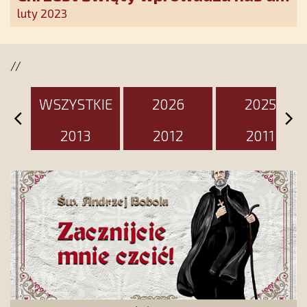
wspólnoty Kościoła. Nasz pakiet
luty 2023
jest przygotowany na ten
wyjątkowy dzień
//
WSZYSTKIE
2026
2025
2013
2012
2011