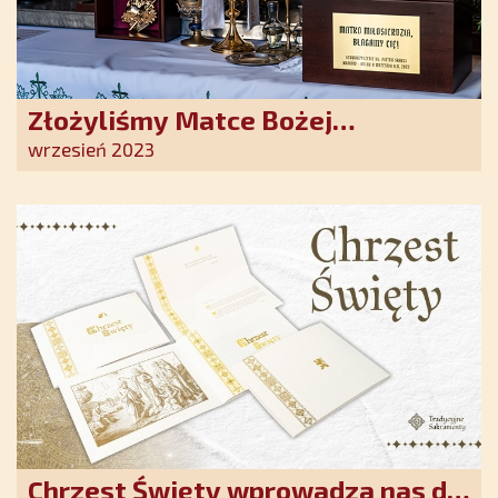
Złożyliśmy Matce Bożej
Ostrobramskiej pozłacane wotum
wrzesień 2023
Chrzest Święty wprowadza nas do