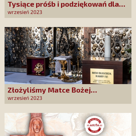
Tysiące próśb i podziękowań dla
Matki Bożej Nieustającej Pomocy!
wrzesień 2023
Złożyliśmy Matce Bożej
Ostrobramskiej pozłacane wotum
wrzesień 2023