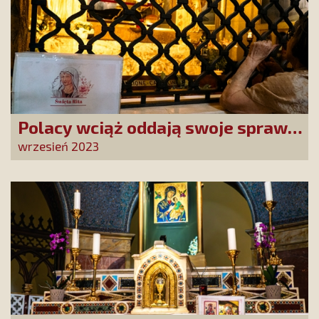
Polacy wciąż oddają swoje sprawy
św. Ricie
wrzesień 2023