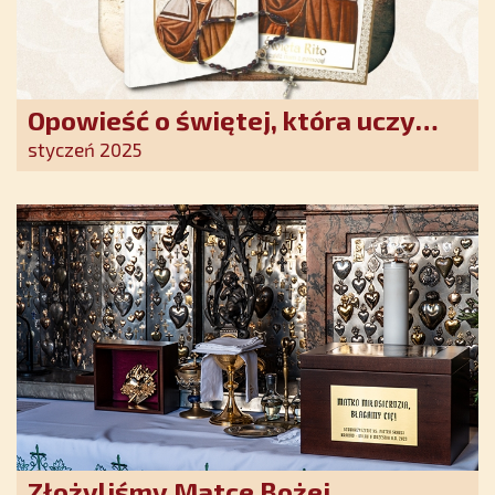
Opowieść o świętej, która uczy
szczerego oddania się Bogu.
styczeń 2025
Duchowe wzmocnienie i światło
nadziei w XXI wieku
Złożyliśmy Matce Bożej