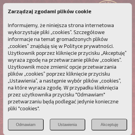
Zarządzaj zgodami plików cookie
Informujemy, że niniejsza strona internetowa
wykorzystuje pliki „cookies”. Szczegółowe
informacje na temat gromadzonych plików
„cookies” znajdują się w
Polityce prywatności
.
Użytkownik poprzez kliknięcie przycisku „Akceptuję”
wyraża zgodę na przetwarzanie plików „cookies”.
Użytkownik może zmienić opcje przetwarzania
plików „cookies” poprzez kliknięcie przycisku
„Ustawienia”, a następnie wybór plików „cookies”,
na które wyraża zgodę. W przypadku klieknięcia
Przebudźmy sumienia Polaków!
przez użytkownika przycisku "Odmawiam"
przetwarzaniu będą podlegać jedynie konieczne
Polonia
Przymierze
PCh24.pl
pliki "cookies".
Christiana
z Maryją
Odmawiam
Ustawienia
Akceptuję
POZNAJ APOSTOLAT FATIMY
WESPRZYJ
NAS