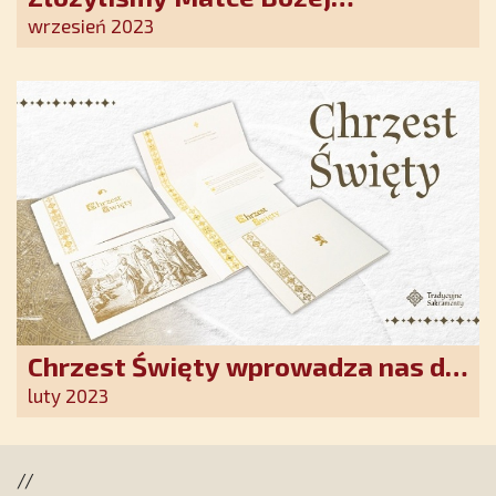
Ostrobramskiej pozłacane wotum
wrzesień 2023
Chrzest Święty wprowadza nas do
wspólnoty Kościoła. Nasz pakiet
luty 2023
jest przygotowany na ten
wyjątkowy dzień
//