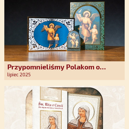
Przypomnieliśmy Polakom o
obecności Anioła Stróża!
lipiec 2025