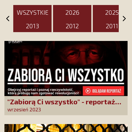
WSZYSTKIE
2026
2025
2013
2012
2011
"Zabiorą Ci wszystko" - reportaż
specjalny PCh24TV
wrzesień 2023