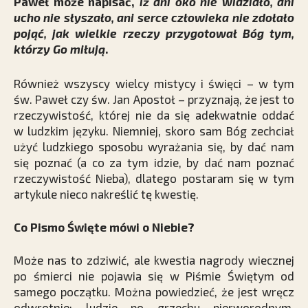
Paweł może napisać,
iż ani oko nie widziało, ani
ucho nie słyszało, ani serce człowieka nie zdołało
pojąć, jak wielkie rzeczy przygotował Bóg tym,
którzy Go miłują
.
Również wszyscy wielcy mistycy i święci – w tym
św. Paweł czy św. Jan Apostoł – przyznają, że jest to
rzeczywistość, której nie da się adekwatnie oddać
w ludzkim języku. Niemniej, skoro sam Bóg zechciał
użyć ludzkiego sposobu wyrażania się, by dać nam
się poznać (a co za tym idzie, by dać nam poznać
rzeczywistość Nieba), dlatego postaram się w tym
artykule nieco nakreślić tę kwestię.
Co Pismo Święte mówi o Niebie?
Może nas to zdziwić, ale kwestia nagrody wiecznej
po śmierci nie pojawia się w Piśmie Świętym od
samego początku. Można powiedzieć, że jest wręcz
odwrotnie: ludzie po grzechu pierworodnym,