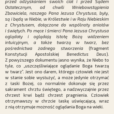
przed odzyskaniem swoich ciał i przed Sądem
Ostatecznym, od chwili Wniebowstąpienia
Zbawiciela, naszego Pana Jezusa Chrystusa, były,
są i będą w Niebie, w Królestwie i w Raju Niebieskim
z Chrystusem, dołączone do wspólnoty aniołów
i świętych. Po męce i śmierci Pana Jezusa Chrystusa
oglądały i oglądają Istotę Bożą widzeniem
intuicyjnym, a także twarzą w twarz, bez
pośrednictwa żadnego stworzenia
(fragment
Konstytucji Apostolskiej
Benedictus Deus
).
Z powyższego dokumentu jasno wynika, że Niebo to
tyle, co „uszczęśliwiające oglądanie Boga twarzą
w twarz”. Jest ono darem, którego człowiek nie jest
w stanie sobie wysłużyć, a może jedynie otrzymać
z łaski Bożej, co normalnie dokonuje się przez
sakrament chrztu świętego, a nadzwyczajnie przez
chrzest krwi bądź chrzest pragnienia. Człowiek
otrzymawszy w chrzcie łaskę uświęcającą, wraz
z nią otrzymuje możność oglądania Boga na wieki.