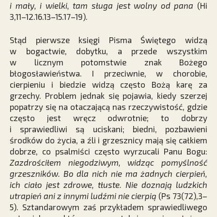
i mały, i wielki, tam sługa jest wolny od pana
(Hi
3,11–12.16.13–15.17–19).
Stąd pierwsze księgi Pisma Świętego widzą
w bogactwie, dobytku, a przede wszystkim
w licznym potomstwie znak Bożego
błogosławieństwa. I przeciwnie, w chorobie,
cierpieniu i biedzie widzą często Bożą karę za
grzechy. Problem jednak się pojawia, kiedy szerzej
popatrzy się na otaczającą nas rzeczywistość, gdzie
często jest wręcz odwrotnie; to dobrzy
i sprawiedliwi są uciskani; biedni, pozbawieni
środków do życia, a źli i grzesznicy mają się całkiem
dobrze, co psalmiści często wyrzucali Panu Bogu:
Zazdrościłem niegodziwym, widząc pomyślność
grzeszników. Bo dla nich nie ma żadnych cierpień,
ich ciało jest zdrowe, tłuste. Nie doznają ludzkich
utrapień ani z innymi ludźmi nie cierpią
(Ps 73(72),3–
5). Sztandarowym zaś przykładem sprawiedliwego