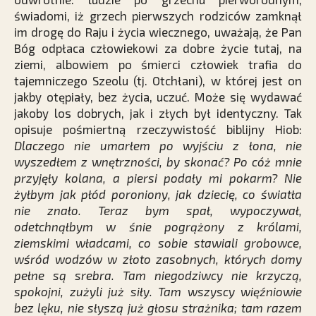
świadomi, iż grzech pierwszych rodziców zamknął
im drogę do Raju i życia wiecznego, uważają, że Pan
Bóg odpłaca człowiekowi za dobre życie tutaj, na
ziemi, albowiem po śmierci człowiek trafia do
tajemniczego Szeolu (tj. Otchłani), w której jest on
jakby otępiały, bez życia, uczuć. Może się wydawać
jakoby los dobrych, jak i złych był identyczny. Tak
opisuje pośmiertną rzeczywistość biblijny Hiob:
Dlaczego nie umarłem po wyjściu z łona, nie
wyszedłem z wnętrzności, by skonać? Po cóż mnie
przyjęły kolana, a piersi podały mi pokarm? Nie
żyłbym jak płód poroniony, jak dziecię, co światła
nie znało. Teraz bym spał, wypoczywał,
odetchnąłbym w śnie pogrążony z królami,
ziemskimi władcami, co sobie stawiali grobowce,
wśród wodzów w złoto zasobnych, których domy
pełne są srebra. Tam niegodziwcy nie krzyczą,
spokojni, zużyli już siły. Tam wszyscy więźniowie
bez lęku, nie słyszą już głosu strażnika; tam razem