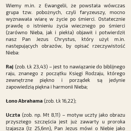
Wiemy m.in. z Ewangelii, że powstała wówczas
grupa tzw. pobożnych, czyli faryzeuszy, mocno
wyznawała wiarę w życie po śmierci. Ostatecznie
prawdę o istnieniu życia wiecznego po śmierci
(zarówno Nieba, jak i piekła) objawił i potwierdził
nasz Pan Jezus Chrystus, który użył m.in.
następujących obrazów, by opisać rzeczywistość
Nieba:
Raj
(zob. Łk 23,43) – jest to nawiązanie do biblijnego
raju, znanego z początku Księgi Rodzaju, którego
zewnętrzne piękno i porządek są jedynie
zapowiedzią piękna i harmonii Nieba;
Łono Abrahama
(zob. Łk 16,22);
Uczta
(zob. np. Mt 8,11) – motyw uczty jako obrazu
przyszłego szczęścia jest już zawarty u proroka
Izajasza (Iz 25,6nn), Pan Jezus mówi o Niebie jako