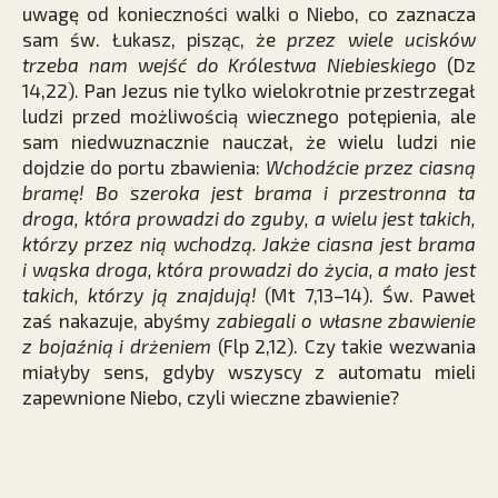
uwagę od konieczności walki o Niebo, co zaznacza
sam św. Łukasz, pisząc, że
przez wiele ucisków
trzeba nam wejść do Królestwa Niebieskiego
(Dz
14,22). Pan Jezus nie tylko wielokrotnie przestrzegał
ludzi przed możliwością wiecznego potępienia, ale
sam niedwuznacznie nauczał, że wielu ludzi nie
dojdzie do portu zbawienia:
Wchodźcie przez ciasną
bramę! Bo szeroka jest brama i przestronna ta
droga, która prowadzi do zguby, a wielu jest takich,
którzy przez nią wchodzą. Jakże ciasna jest brama
i wąska droga, która prowadzi do życia, a mało jest
takich, którzy ją znajdują!
(Mt 7,13–14). Św. Paweł
zaś nakazuje, abyśmy
zabiegali o własne zbawienie
z bojaźnią i drżeniem
(Flp 2,12). Czy takie wezwania
miałyby sens, gdyby wszyscy z automatu mieli
zapewnione Niebo, czyli wieczne zbawienie?