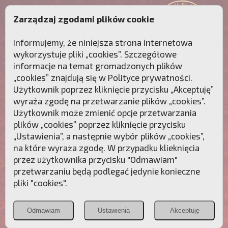
Zarządzaj zgodami plików cookie
Informujemy, że niniejsza strona internetowa
wykorzystuje pliki „cookies”. Szczegółowe
informacje na temat gromadzonych plików
„cookies” znajdują się w
Polityce prywatności
.
Użytkownik poprzez kliknięcie przycisku „Akceptuję”
wyraża zgodę na przetwarzanie plików „cookies”.
Użytkownik może zmienić opcje przetwarzania
plików „cookies” poprzez kliknięcie przycisku
„Ustawienia”, a następnie wybór plików „cookies”,
na które wyraża zgodę. W przypadku klieknięcia
Przebudźmy sumienia Polaków!
przez użytkownika przycisku "Odmawiam"
przetwarzaniu będą podlegać jedynie konieczne
Polonia
Przymierze
PCh24.pl
pliki "cookies".
Christiana
z Maryją
Odmawiam
Ustawienia
Akceptuję
POZNAJ APOSTOLAT FATIMY
WESPRZYJ
NAS