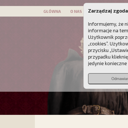
Zarządzaj zgoda
GŁÓWNA
O NAS
PATRON
KAMP
Informujemy, że n
informacje na tem
Użytkownik poprze
„cookies”. Użytko
przycisku „Ustawi
przypadku kliekni
jedynie konieczne p
Odmawia