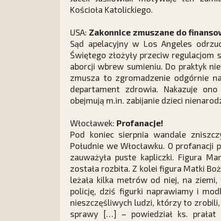
Kościoła Katolickiego.
USA:
Zakonnice zmuszane do finansow
Sąd apelacyjny w Los Angeles odrzuci
Świętego złożyły przeciw regulacjom 
aborcji wbrew sumieniu. Do praktyk nie
zmusza to zgromadzenie odgórnie nar
departament zdrowia. Nakazuje ono 
obejmują m.in. zabijanie dzieci nienar
Włocławek:
Profanacje!
Pod koniec sierpnia wandale zniszczy
Południe we Włocławku. O profanacji 
zauważyła puste kapliczki. Figura Mar
została rozbita. Z kolei figura Matki Bo
leżała kilka metrów od niej, na ziemi
policję, dziś figurki naprawiamy i mod
nieszczęśliwych ludzi, którzy to zrobili
sprawy […] – powiedział ks. prałat 