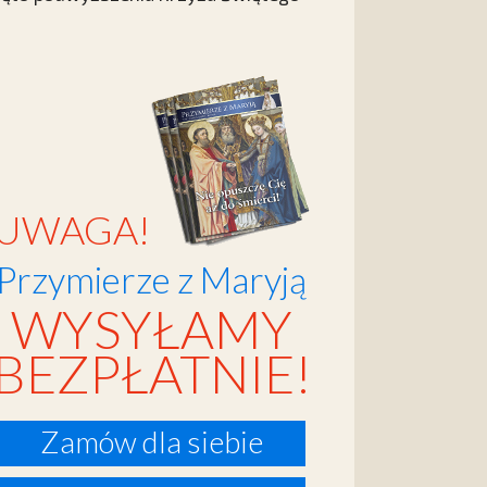
UWAGA!
Przymierze z Maryją
WYSYŁAMY
BEZPŁATNIE!
Zamów dla siebie