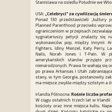
Stanisława na osiedlu Południe we Wło
USA:
„Celebryci” za cywilizacją śmier
Ponad 130 przedstawicieli „kultury p
Planned Parenthood przeciwko wprow
ograniczeniom w przepisach zezwalając
sygnatariuszy petycji znalazły się
wykonawców pop, między innymi: Ari
Fighters, Idiny Menzel, Katy Perry, 
Nails, Norah Jones i T-Pain. W pi
amerykańskich stanów przyjęło prze
nienarodzonych. Prawa te wahają się o
po prawa Arkansas i Utah zabraniając
stany, w tym Georgia, postanowiły zaka
ma miejsce zwykle między szóstym a 
Irlandia Północna:
Rośnie liczba profa
W ciągu ostatnich trzech lat w Irland
kościoły oraz inne miejsca kultu. Nap
drugi dzień. Kościoły katolickie są 