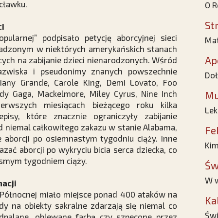
cławku.
O R
St
ci
opularnej” podpisało petycję aborcyjnej sieci
Mat
adzonym w niektórych amerykańskich stanach
Ap
ych na zabijanie dzieci nienarodzonych. Wśród
 nazwiska i pseudonimy znanych powszechnie
Doł
any Grande, Carole King, Demi Lovato, Foo
Lady Gaga, Mackelmore, Miley Cyrus, Nine Inch
Mu
erwszych miesiącach bieżącego roku kilka
Lek
pisy, które znacznie ograniczyły zabijanie
d niemal całkowitego zakazu w stanie Alabama,
Fe
e aborcji po osiemnastym tygodniu ciąży. Inne
Kim
zać aborcji po wykryciu bicia serca dziecka, co
ósmym tygodniem ciąży.
Św
W w
nacji
ii Północnej miało miejsce ponad 400 ataków na
Ka
ady na obiekty sakralne zdarzają się niemal co
Świ
podpalane, oblewane farbą czy szpecone przez