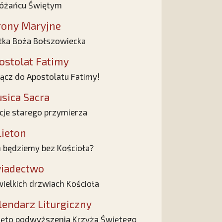
óżańcu Świętym
rony Maryjne
ka Boża Bołszowiecka
ostolat Fatimy
ącz do Apostolatu Fatimy!
sica Sacra
cje starego przymierza
lieton
 będziemy bez Kościoła?
iadectwo
ielkich drzwiach Kościoła
lendarz Liturgiczny
ęto podwyższenia Krzyża Świętego