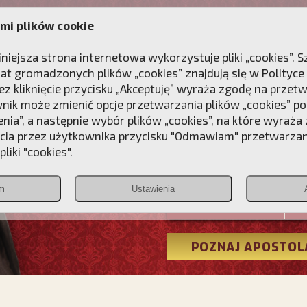
mi plików cookie
ANIE
DLA DUSZY
NAGRODA
KONTAKT
iniejsza strona internetowa wykorzystuje pliki „cookies”.
at gromadzonych plików „cookies” znajdują się w
Polityce
z kliknięcie przycisku „Akceptuję” wyraża zgodę na przet
wnik może zmienić opcje przetwarzania plików „cookies” pop
enia”, a następnie wybór plików „cookies”, na które wyraża
ęcia przez użytkownika przycisku "Odmawiam" przetwarza
Przebudźmy
liki "cookies".
Polonia
m
Ustawienia
Christiana
POZNAJ APOSTOL