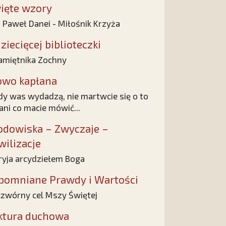
ięte wzory
 Paweł Danei - Miłośnik Krzyża
ziecięcej biblioteczki
amiętnika Zochny
owo kapłana
dy was wydadzą, nie martwcie się o to
 ani co macie mówić...
odowiska – Zwyczaje –
wilizacje
yja arcydziełem Boga
pomniane Prawdy i Wartości
zwórny cel Mszy Świętej
ktura duchowa