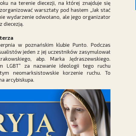
ku na terenie diecezji, na której znajduje się
 zorganizować warsztaty pod hasłem „Jak stać
znie wydarzenie odwołano, ale jego organizator
 diecezją.
terza
ierpnia w poznańskim klubie Punto. Podczas
ualistów jeden z jej uczestników zasymulował
rakowskiego, abp. Marka Jędraszewskiego.
om LGBT” za nazwanie ideologii tego ruchu
 tym neomarksistowskie korzenie ruchu. To
a arcybiskupa.