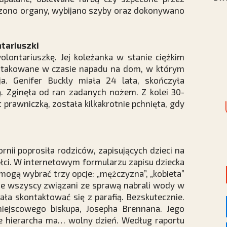
zczono organy, wybijano szyby oraz dokonywano
tariuszki
olontariuszkę. Jej koleżanka w stanie ciężkim
 zaatakowane w czasie napadu na dom, w którym
ja. Genifer Buckly miała 24 lata, skończyła
ką. Zginęła od ran zadanych nożem. Z kolei 30-
t prawniczką, została kilkakrotnie pchnięta, gdy
ornii poprosiła rodziców, zapisujących dzieci na
płci. W internetowym formularzu zapisu dziecka
 mogą wybrać trzy opcje: „mężczyzna”, „kobieta”
nie wszyscy związani ze sprawą nabrali wody w
ała skontaktować się z parafią. Bezskutecznie.
miejscowego biskupa, Josepha Brennana. Jego
 że hierarcha ma… wolny dzień. Według raportu