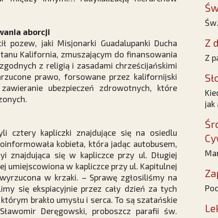
Św
Św.
ania aborcji
Z d
ł pozew, jaki Misjonarki Guadalupanki Ducha
stanu Kalifornia, zmuszającym do finansowania
Z p
zgodnych z religią i zasadami chrześcijańskimi
zucone prawo, forsowane przez kalifornijski
Sł
zawieranie ubezpieczeń zdrowotnych, które
Kie
odzonych.
jak
Śr
li cztery kapliczki znajdujące się na osiedlu
Cy
poinformowała kobieta, która jadąc autobusem,
Mar
yi znajdująca się w kapliczce przy ul. Długiej
żej umiejscowiona w kapliczce przy ul. Kapitulnej
Za
, wyrzucona w krzaki. – Sprawę zgłosiliśmy na
Poc
limy się ekspiacyjnie przez cały dzień za tych
, którym brakło umysłu i serca. To są szatańskie
Le
Sławomir Deręgowski, proboszcz parafii św.