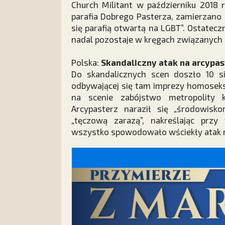
Church Militant w październiku 2018 ro
parafia Dobrego Pasterza, zamierzano
się parafią otwartą na LGBT”. Ostatec
nadal pozostaje w kręgach związanych z
Polska:
Skandaliczny atak na arcypas
Do skandalicznych scen doszło 10 s
odbywającej się tam imprezy homoseks
na scenie zabójstwo metropolity k
Arcypasterz naraził się „środowisk
„tęczową zarazą”, nakreślając przy
wszystko spowodowało wściekły atak n