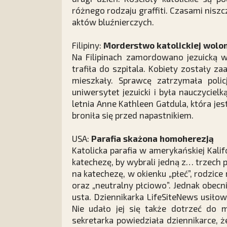
różnego rodzaju graffiti. Czasami nis
aktów bluźnierczych.
Filipiny:
Morderstwo katolickiej wolon
Na Filipinach zamordowano jezuicką w
trafiła do szpitala. Kobiety zostały
mieszkały. Sprawcę zatrzymała polic
uniwersytet jezuicki i była nauczyciel
letnia Anne Kathleen Gatdula, która jes
broniła się przed napastnikiem.
USA:
Parafia skażona homoherezją
Katolicka parafia w amerykańskiej Kalif
katechezę, by wybrali jedną z… trzech 
na katechezę, w okienku „płeć”, rodzice
oraz „neutralny płciowo”. Jednak obec
usta. Dziennikarka LifeSiteNews usiłow
Nie udało jej się także dotrzeć do 
sekretarka powiedziała dziennikarce,