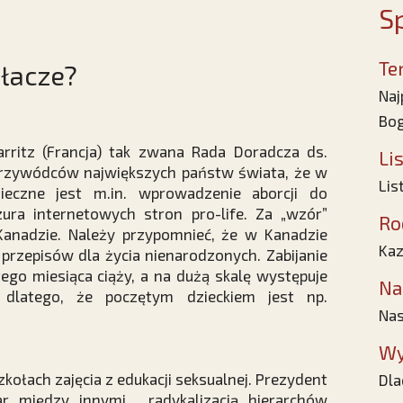
Sp
Te
łacze?
Naj
Bo
rritz (Francja) tak zwana Rada Doradcza ds.
Li
rzywódców największych państw świata, że w
Lis
ieczne jest m.in. wprowadzenie aborcji do
ura internetowych stron pro-life. Za „wzór”
Ro
Kanadzie. Należy przypomnieć, że w Kanadzie
Kaz
 przepisów dla życia nienarodzonych. Zabijanie
ego miesiąca ciąży, a na dużą skalę występuje
Na
o dlatego, że poczętym dzieckiem jest np.
Nas
Wy
ołach zajęcia z edukacji seksualnej. Prezydent
Dla
r między innymi… radykalizacją hierarchów