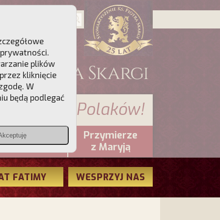
 Szczegółowe
 prywatności
.
warzanie plików
rzez kliknięcie
 zgodę. W
niu będą podlegać
 sumienia Polaków!
Przymierze
Akceptuję
PCh24.pl
z Maryją
AT FATIMY
WESPRZYJ NAS