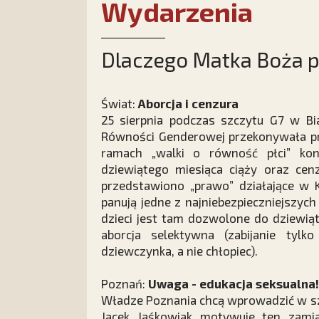
Wydarzenia
Dlaczego Matka Boża p
Świat:
Aborcja i cenzura
25 sierpnia podczas szczytu G7 w Bia
Równości Genderowej przekonywała p
ramach „walki o równość płci” kon
dziewiątego miesiąca ciąży oraz cenz
przedstawiono „prawo” działające w 
panują jedne z najniebezpieczniejszych
dzieci jest tam dozwolone do dziewiąt
aborcja selektywna (zabijanie tylk
dziewczynka, a nie chłopiec).
Poznań:
Uwaga - edukacja seksualna!
Władze Poznania chcą wprowadzić w szk
Jacek Jaśkowiak motywuje ten zamia