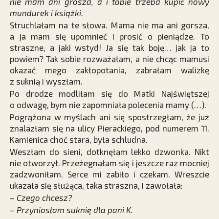
nie mam ani grosza, a i tobie trzeba kupić nowy
mundurek i książki
.
Struchlałam na te słowa. Mama nie ma ani gorsza,
a ja mam się upomnieć i prosić o pieniądze. To
straszne, a jaki wstyd! Ja się tak boję… jak ja to
powiem? Tak sobie rozważałam, a nie chcąc mamusi
okazać mego zakłopotania, zabrałam walizkę
z suknią i wyszłam.
Po drodze modliłam się do Matki Najświętszej
o odwagę, bym nie zapomniała polecenia mamy (…).
Pogrążona w myślach ani się spostrzegłam, że już
znalazłam się na ulicy Pierackiego, pod numerem 11.
Kamienica choć stara, była schludna.
Weszłam do sieni, dotknęłam lekko dzwonka. Nikt
nie otworzył. Przeżegnałam się i jeszcze raz mocniej
zadzwoniłam. Serce mi zabiło i czekam. Wreszcie
ukazała się służąca, taka straszna, i zawołała:
– Czego chcesz?
– Przyniosłam suknię dla pani K.