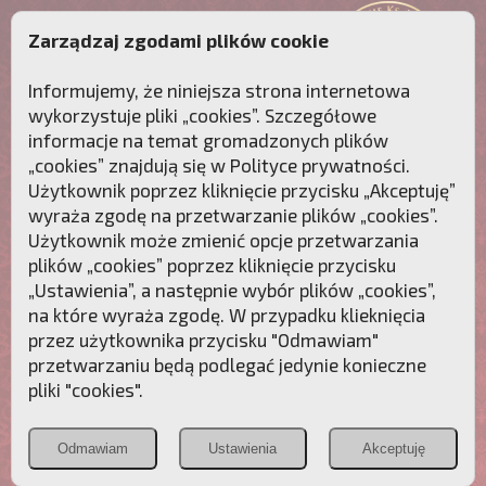
Zarządzaj zgodami plików cookie
Informujemy, że niniejsza strona internetowa
wykorzystuje pliki „cookies”. Szczegółowe
informacje na temat gromadzonych plików
„cookies” znajdują się w
Polityce prywatności
.
Użytkownik poprzez kliknięcie przycisku „Akceptuję”
wyraża zgodę na przetwarzanie plików „cookies”.
Użytkownik może zmienić opcje przetwarzania
plików „cookies” poprzez kliknięcie przycisku
„Ustawienia”, a następnie wybór plików „cookies”,
na które wyraża zgodę. W przypadku klieknięcia
Przebudźmy sumienia Polaków!
przez użytkownika przycisku "Odmawiam"
przetwarzaniu będą podlegać jedynie konieczne
Polonia
Przymierze
PCh24.pl
pliki "cookies".
Christiana
z Maryją
Odmawiam
Ustawienia
Akceptuję
POZNAJ APOSTOLAT FATIMY
WESPRZYJ
NAS