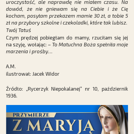
uroczystość, ale naprawdę nie miałem czasu. Na
dowód, że nie gniewam się na Ciebie i że Cię
kocham, posyłam przekazem mamie 30 zł, a tobie 5
zł na przybory szkolne i czekoladki, które tak lubisz.
Twój Tatuś
Czym prędzej pobiegłam do mamy, rzuciłam się jej
na szyję, wołając: –
To Matuchna Boża spełniła moje
marzenia i prośby…
A.M.
ilustrował: Jacek Widor
Źródło: „Rycerzyk Niepokalanej” nr 10, październik
1936.