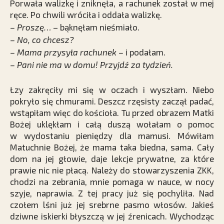
Porwała walizkę i zniknęła, a rachunek został w mej
ręce. Po chwili wróciła i oddała walizkę.
– Proszę…
– bąknęłam nieśmiało.
– No, co chcesz?
– Mama przysyła rachunek –
i podałam.
– Pani nie ma w domu! Przyjdź za tydzień.
Łzy zakręciły mi się w oczach i wyszłam. Niebo
pokryło się chmurami. Deszcz rzęsisty zaczął padać,
wstąpiłam więc do kościoła. Tu przed obrazem Matki
Bożej uklękłam i całą duszą wołałam o pomoc
w wydostaniu pieniędzy dla mamusi. Mówiłam
Matuchnie Bożej, że mama taka biedna, sama. Cały
dom na jej głowie, daje lekcje prywatne, za które
prawie nic nie płacą. Należy do stowarzyszenia ZKK,
chodzi na zebrania, mnie pomaga w nauce, w nocy
szyje, naprawia. Z tej pracy już się pochyliła. Nad
czołem lśni już jej srebrne pasmo włosów. Jakieś
dziwne iskierki błyszczą w jej źrenicach. Wychodząc