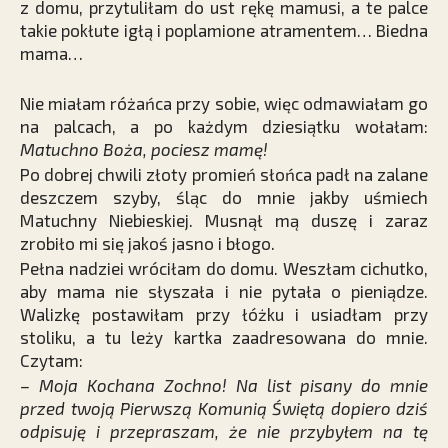
z domu, przytuliłam do ust rękę mamusi, a te palce
takie pokłute igłą i poplamione atramentem… Biedna
mama…
Nie miałam różańca przy sobie, więc odmawiałam go
na palcach, a po każdym dziesiątku wołałam:
Matuchno Boża, pociesz mamę!
Po dobrej chwili złoty promień słońca padł na zalane
deszczem szyby, śląc do mnie jakby uśmiech
Matuchny Niebieskiej. Musnął mą duszę i zaraz
zrobiło mi się jakoś jasno i błogo.
Pełna nadziei wróciłam do domu. Weszłam cichutko,
aby mama nie słyszała i nie pytała o pieniądze.
Walizkę postawiłam przy łóżku i usiadłam przy
stoliku, a tu leży kartka zaadresowana do mnie.
Czytam:
– Moja Kochana Zochno! Na list pisany do mnie
przed twoją Pierwszą Komunią Świętą dopiero dziś
odpisuję i przepraszam, że nie przybyłem na tę