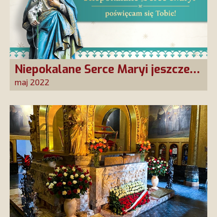
Niepokalane Serce Maryi jeszcze
bardziej obecne w polskich,
maj 2022
katolickich domach