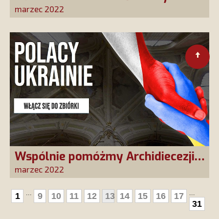
Cascii ozdobiony na Zwiastowanie
marzec 2022
dzięki naszym Przyjaciołom!
Wspólnie pomóżmy Archidiecezji
Lwowskiej, dającej ochronę
marzec 2022
uchodźcom uciekającym przed
...
...
1
9
10
11
12
13
14
15
16
17
rosyjską inwazją
31