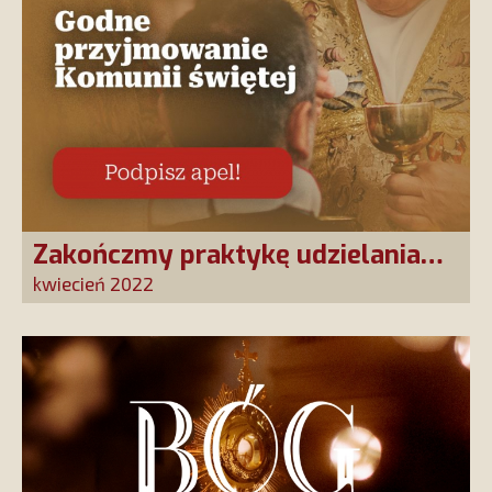
Zakończmy praktykę udzielania
Komunii św. na rękę. Pan Jezus jest
kwiecień 2022
w każdym okruchu Chleba
Eucharystycznego