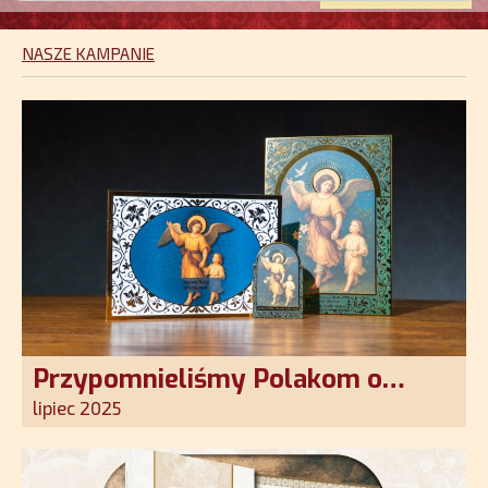
NASZE KAMPANIE
Przypomnieliśmy Polakom o
obecności Anioła Stróża!
lipiec 2025