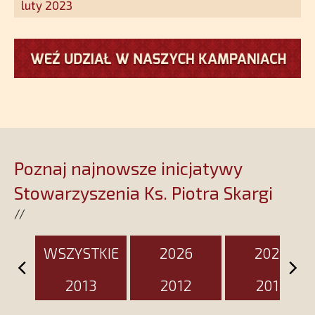
wspólnoty Kościoła. Nasz pakiet
luty 2023
jest przygotowany na ten
wyjątkowy dzień
Poznaj najnowsze inicjatywy
Stowarzyszenia Ks. Piotra Skargi
//
WSZYSTKIE
2026
2025
2013
2012
2011