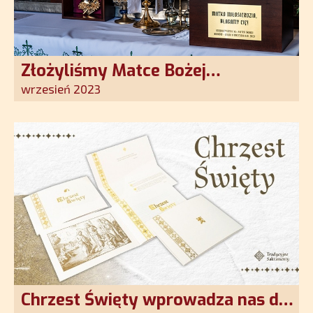
Złożyliśmy Matce Bożej
Ostrobramskiej pozłacane wotum
wrzesień 2023
Chrzest Święty wprowadza nas do