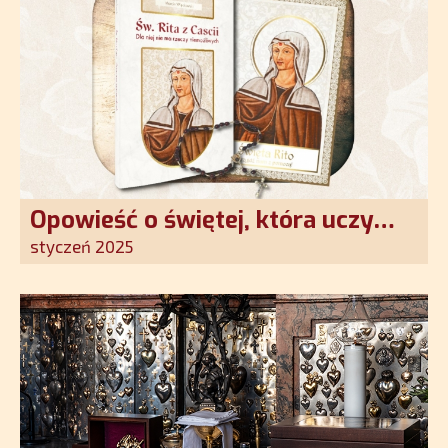
Opowieść o świętej, która uczy
szczerego oddania się Bogu.
styczeń 2025
Duchowe wzmocnienie i światło
nadziei w XXI wieku