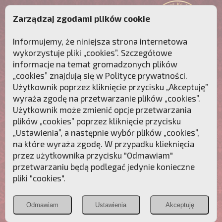
Zarządzaj zgodami plików cookie
Informujemy, że niniejsza strona internetowa
wykorzystuje pliki „cookies”. Szczegółowe
informacje na temat gromadzonych plików
„cookies” znajdują się w
Polityce prywatności
.
Użytkownik poprzez kliknięcie przycisku „Akceptuję”
wyraża zgodę na przetwarzanie plików „cookies”.
Użytkownik może zmienić opcje przetwarzania
plików „cookies” poprzez kliknięcie przycisku
„Ustawienia”, a następnie wybór plików „cookies”,
na które wyraża zgodę. W przypadku klieknięcia
Przebudźmy sumienia Polaków!
przez użytkownika przycisku "Odmawiam"
przetwarzaniu będą podlegać jedynie konieczne
Polonia
Przymierze
PCh24.pl
pliki "cookies".
Christiana
z Maryją
Odmawiam
Ustawienia
Akceptuję
POZNAJ APOSTOLAT FATIMY
WESPRZYJ
NAS