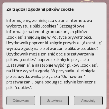
Zarządzaj zgodami plików cookie
Informujemy, że niniejsza strona internetowa
wykorzystuje pliki „cookies”. Szczegółowe
informacje na temat gromadzonych plików
„cookies” znajdują się w
Polityce prywatności
.
Użytkownik poprzez kliknięcie przycisku „Akceptuję”
wyraża zgodę na przetwarzanie plików „cookies”.
Użytkownik może zmienić opcje przetwarzania
plików „cookies” poprzez kliknięcie przycisku
„Ustawienia”, a następnie wybór plików „cookies”,
na które wyraża zgodę. W przypadku klieknięcia
Przebudźmy sumienia Polaków!
przez użytkownika przycisku "Odmawiam"
przetwarzaniu będą podlegać jedynie konieczne
Polonia
Przymierze
PCh24.pl
pliki "cookies".
Christiana
z Maryją
Odmawiam
Ustawienia
Akceptuję
POZNAJ APOSTOLAT FATIMY
WESPRZYJ
NAS