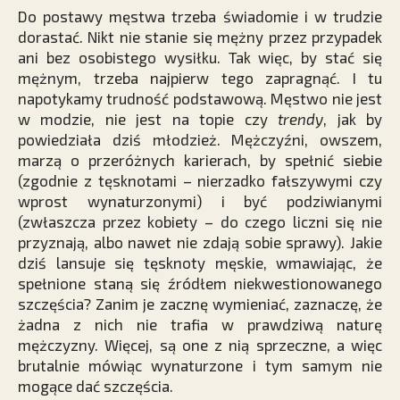
Do postawy męstwa trzeba świadomie i w trudzie
dorastać. Nikt nie stanie się mężny przez przypadek
ani bez osobistego wysiłku. Tak więc, by stać się
mężnym, trzeba najpierw tego zapragnąć. I tu
napotykamy trudność podstawową. Męstwo nie jest
w modzie, nie jest na topie czy
trendy
, jak by
powiedziała dziś młodzież. Mężczyźni, owszem,
marzą o przeróżnych karierach, by spełnić siebie
(zgodnie z tęsknotami – nierzadko fałszywymi czy
wprost wynaturzonymi) i być podziwianymi
(zwłaszcza przez kobiety – do czego liczni się nie
przyznają, albo nawet nie zdają sobie sprawy). Jakie
dziś lansuje się tęsknoty męskie, wmawiając, że
spełnione staną się źródłem niekwestionowanego
szczęścia? Zanim je zacznę wymieniać, zaznaczę, że
żadna z nich nie trafia w prawdziwą naturę
mężczyzny. Więcej, są one z nią sprzeczne, a więc
brutalnie mówiąc wynaturzone i tym samym nie
mogące dać szczęścia.