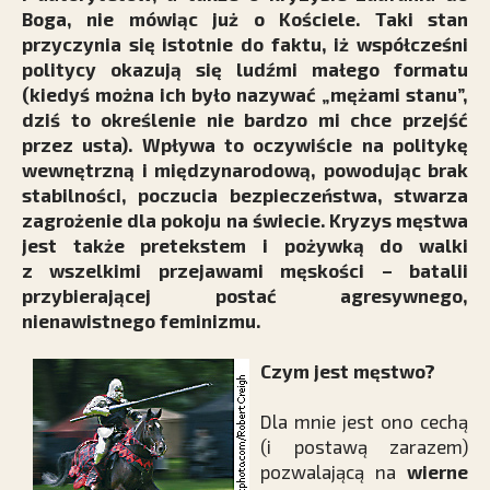
Boga, nie mówiąc już o Kościele. Taki stan
przyczynia się istotnie do faktu, iż współcześni
politycy okazują się ludźmi małego formatu
(kiedyś można ich było nazywać „mężami stanu”,
dziś to określenie nie bardzo mi chce przejść
przez usta). Wpływa to oczywiście na politykę
wewnętrzną i międzynarodową, powodując brak
stabilności, poczucia bezpieczeństwa, stwarza
zagrożenie dla pokoju na świecie. Kryzys męstwa
jest także pretekstem i pożywką do walki
z wszelkimi przejawami męskości – batalii
przybierającej postać agresywnego,
nienawistnego feminizmu.
Czym jest męstwo?
Dla mnie jest ono cechą
(i postawą zarazem)
pozwalającą na
wierne