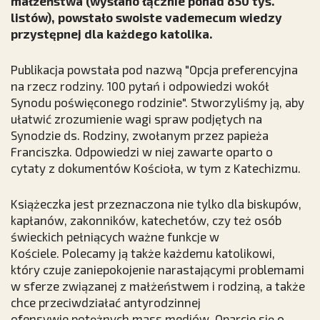
małżeństwa (wysłano łącznie ponad 850 tys.
listów), powstało swoiste vademecum wiedzy
przystępnej dla każdego katolika.
Publikacja powstała pod nazwą "Opcja preferencyjna
na rzecz rodziny. 100 pytań i odpowiedzi wokół
Synodu poświęconego rodzinie". Stworzyliśmy ją, aby
ułatwić zrozumienie wagi spraw podjętych na
Synodzie ds. Rodziny, zwołanym przez papieża
Franciszka. Odpowiedzi w niej zawarte oparto o
cytaty z dokumentów Kościoła, w tym z Katechizmu.
Książeczka jest przeznaczona nie tylko dla biskupów,
kapłanów, zakonników, katechetów, czy też osób
świeckich pełniących ważne funkcje w
Kościele. Polecamy ją także każdemu katolikowi,
który czuje zaniepokojenie narastającymi problemami
w sferze związanej z małżeństwem i rodziną, a także
chce przeciwdziałać antyrodzinnej
ofensywie potężnych mass mediów. Oparcie się o