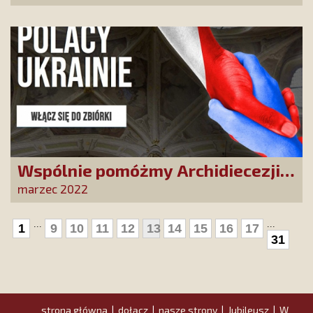
dzięki naszym Przyjaciołom!
Wspólnie pomóżmy Archidiecezji
Lwowskiej, dającej ochronę
marzec 2022
uchodźcom uciekającym przed
rosyjską inwazją
...
...
1
9
10
11
12
13
14
15
16
17
31
strona główna
dołącz
nasze strony
Jubileusz
W
|
|
|
|