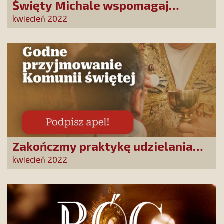
Święty Michale wspomagaj
Ukrainę!
kwiecień 2022
Zakończmy praktykę udzielania
Komunii św. na rękę. Pan Jezus jest
kwiecień 2022
w każdym okruchu Chleba
Eucharystycznego