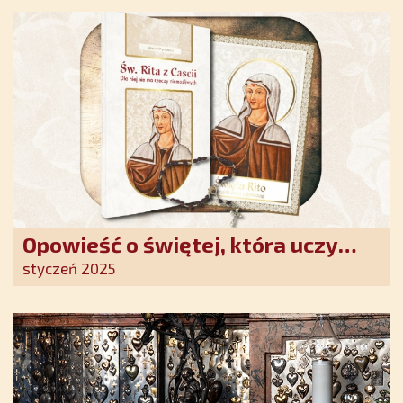
Opowieść o świętej, która uczy
szczerego oddania się Bogu.
styczeń 2025
Duchowe wzmocnienie i światło
nadziei w XXI wieku