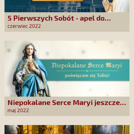
5 Pierwszych Sobót - apel do
papieża
czerwiec 2022
Niepokalane Serce Maryi jeszcze
bardziej obecne w polskich,
maj 2022
katolickich domach