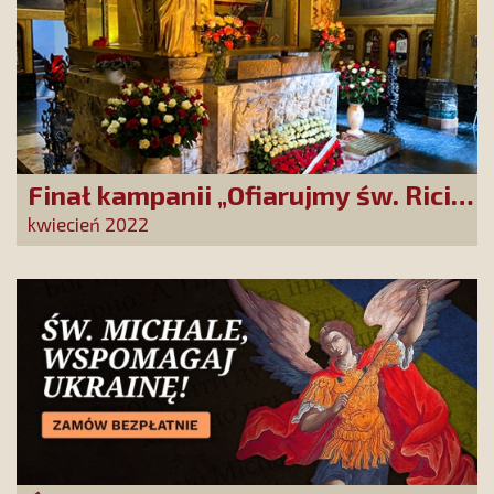
Finał kampanii „Ofiarujmy św. Ricie
12 000 róż!”
kwiecień 2022