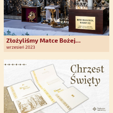
Złożyliśmy Matce Bożej
Ostrobramskiej pozłacane wotum
wrzesień 2023