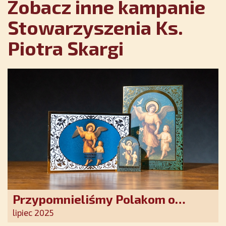
Zobacz inne kampanie
Stowarzyszenia Ks.
Piotra Skargi
Przypomnieliśmy Polakom o
obecności Anioła Stróża!
lipiec 2025