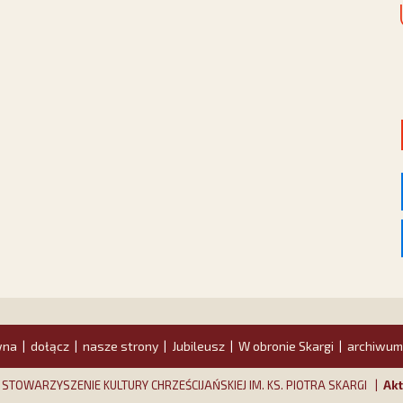
wna
dołącz
nasze strony
Jubileusz
W obronie Skargi
archiwum
|
|
|
|
|
y STOWARZYSZENIE KULTURY CHRZEŚCIJAŃSKIEJ IM. KS. PIOTRA SKARGI |
Akt