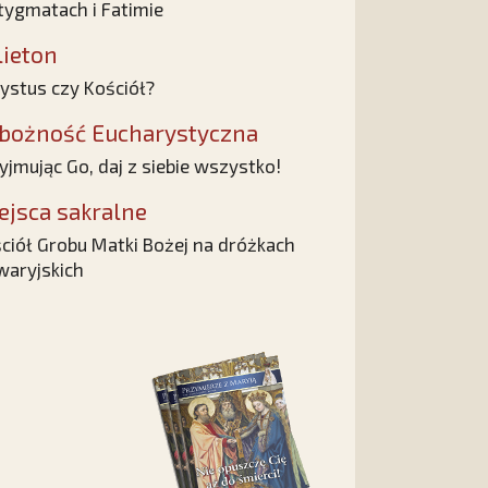
tygmatach i Fatimie
lieton
ystus czy Kościół?
bożność Eucharystyczna
yjmując Go, daj z siebie wszystko!
ejsca sakralne
ciół Grobu Matki Bożej na dróżkach
waryjskich