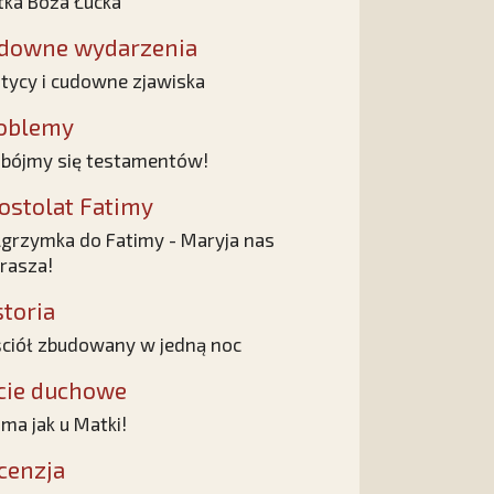
ka Boża Łucka
downe wydarzenia
tycy i cudowne zjawiska
oblemy
 bójmy się testamentów!
ostolat Fatimy
lgrzymka do Fatimy - Maryja nas
rasza!
storia
ciół zbudowany w jedną noc
cie duchowe
 ma jak u Matki!
cenzja