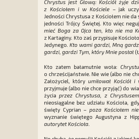
Chrystus jest Głową: Kościół żyje dz
z Kościołem i w Kościele
– jak uczy 
Jedności Chrystusa z Kościołem nie da 
jedności Trójcy Świętej. Kto więc neg
mieć Boga za Ojca ten, kto nie ma K
z Kartaginy. Kto zaś przypisuje Kościoł
Jedynego.
Kto wami gardzi, Mną gardz
gardzi, gardzi Tym, który Mnie posłał
(Ł
Kto zatem bałamutnie woła:
Chrystu
o chrześcijaństwie. Nie wie (albo nie ch
Założyciel, który
umiłował Kościół i
przyjmuje (albo nie chce przyjąć) do wi
życia
przez Chrystusa, z Chrystusem
nieosiągalne bez udziału Kościoła, gd
święty Cyprian –
poza Kościołem ni
wyznanie świętego Augustyna z Hi
autorytet Kościoła
.
No chyba, że pomylił Kościół z jakim