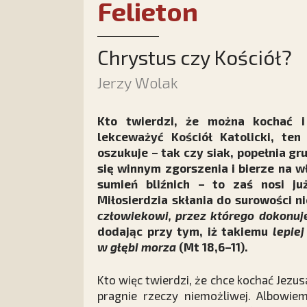
Felieton
Chrystus czy Kościół?
Jerzy Wolak
Kto twierdzi, że można kochać i
lekceważyć Kościół Katolicki, te
oszukuje – tak czy siak, popełnia grub
się winnym zgorszenia i bierze na 
sumień bliźnich – to zaś nosi j
Miłosierdzia skłania do surowości 
człowiekowi, przez którego dokonuje
dodając przy tym, iż takiemu
lepie
w głębi morza
(Mt 18,6–11).
Kto więc twierdzi, że chce kochać Jezusa
pragnie rzeczy niemożliwej. Albowi