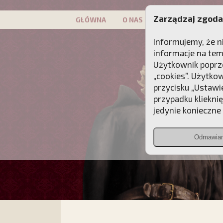
Zarządzaj zgoda
GŁÓWNA
O NAS
PATRON
KAMP
Informujemy, że n
informacje na tem
Użytkownik poprze
„cookies”. Użytko
przycisku „Ustawi
przypadku kliekni
jedynie konieczne p
Odmawia