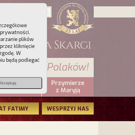
 Szczegółowe
 prywatności
.
warzanie plików
rzez kliknięcie
 zgodę. W
niu będą podlegać
 sumienia Polaków!
Przymierze
Akceptuję
PCh24.pl
z Maryją
AT FATIMY
WESPRZYJ NAS