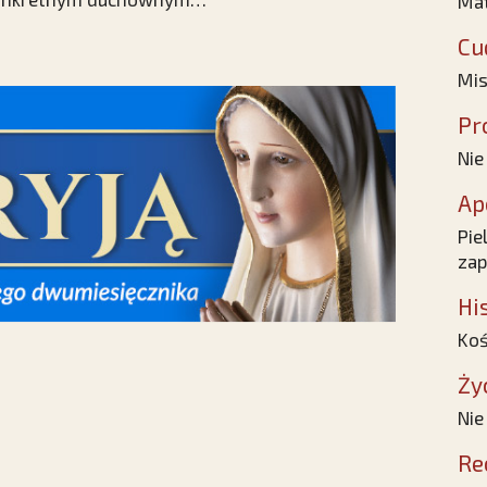
Mat
Cu
Mis
Pr
Nie
Ap
Pie
zap
Hi
Koś
Ży
Nie
Re