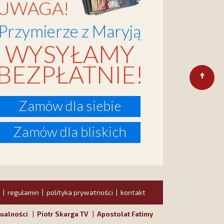
UWAGA!
Przymierze z Maryją
WYSYŁAMY
BEZPŁATNIE!
Zamów dla siebie
Zamów dla bliskich
regulamin
polityka prywatności
kontakt
|
|
|
ualności
|
Piotr Skarga TV
|
Apostolat Fatimy