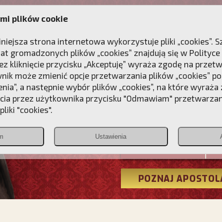
mi plików cookie
ANIE
DLA DUSZY
NAGRODA
KONTAKT
iniejsza strona internetowa wykorzystuje pliki „cookies”.
at gromadzonych plików „cookies” znajdują się w
Polityce
z kliknięcie przycisku „Akceptuję” wyraża zgodę na przet
wnik może zmienić opcje przetwarzania plików „cookies” pop
enia”, a następnie wybór plików „cookies”, na które wyraża
ęcia przez użytkownika przycisku "Odmawiam" przetwarza
Przebudźmy
liki "cookies".
Polonia
m
Ustawienia
Christiana
POZNAJ APOSTOL