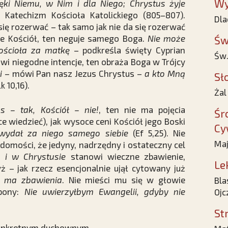
Wy
ięki Niemu, w Nim i dla Niego; Chrystus żyje
Katechizm Kościoła Katolickiego (805–807).
Dla
się rozerwać – tak samo jak nie da się rozerwać
uje Kościół, ten neguje samego Boga.
Nie może
Św
ościoła za matkę
– podkreśla święty Cyprian
Św.
owi niegodne intencje, ten obraża Boga w Trójcy
i
– mówi Pan nasz Jezus Chrystus –
a kto Mną
Sł
k 10,16).
Żal
s – tak, Kościół – nie!
, ten nie ma pojęcia
Śr
ce wiedzieć), jak wysoce ceni Kościół jego Boski
Cy
 wydał za niego samego siebie
(Ef 5,25). Nie
Maj
adomości, że jedyny, nadrzędny i ostateczny cel
 i w Chrystusie
stanowi wieczne zbawienie,
Le
yż – jak rzecz esencjonalnie ujął cytowany już
e ma zbawienia
. Nie mieści mu się w głowie
Bla
ppony:
Nie uwierzyłbym Ewangelii, gdyby nie
Ojc
St
ś konkretnym duchownym…