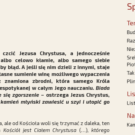
Sp
Te
Bud
Raz
Nie
 czcić Jezusa Chrystusa, a jednocześnie
Sre
n albo celowo kłamie, albo samego siebie
Pio
y błąd. A jeśli się nim dzieli z innymi, staje
Tak
własne sumienie winę możliwego wypaczenia
uż znamiona zbrodni, która samego Króla
Pli
niespotykanej w całym Jego nauczaniu.
Biada
Li
 się zgorszenie
– ostrzega Jezus Chrystus,
j kamień młyński zawiesić u szyi i utopić go
Lis
Na
, ale od Kościoła woli się trzymać z daleka, ten
Ka
em
Kościół jest Ciałem Chrystusa
(…),
którego