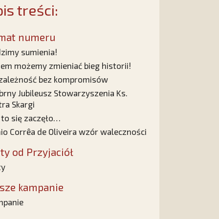
is treści:
mat numeru
zimy sumienia!
em możemy zmieniać bieg historii!
zależność bez kompromisów
brny Jubileusz Stowarzyszenia Ks.
tra Skargi
 to się zaczęło…
nio Corrêa de Oliveira wzór waleczności
sty od Przyjaciół
ty
sze kampanie
mpanie