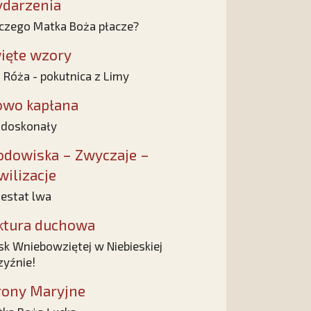
darzenia
czego Matka Boża płacze?
ięte wzory
 Róża - pokutnica z Limy
owo kapłana
 doskonały
odowiska – Zwyczaje –
wilizacje
estat lwa
ktura duchowa
sk Wniebowziętej w Niebieskiej
zyźnie!
rony Maryjne