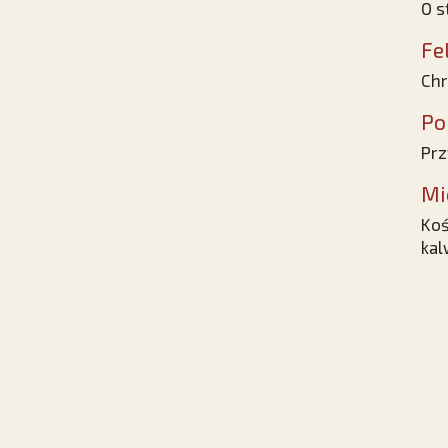
O s
Fe
Chr
Po
Prz
Mi
Koś
kal