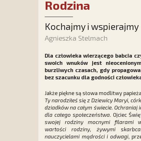
Rodzina
Kochajmy i wspierajmy
Agnieszka Stelmach
Dla człowieka wierzącego babcia czy
swoich wnuków jest nieoceniony
burzliwych czasach, gdy propagowan
bez szacunku dla godności człowieka
Jakże piękne są słowa modlitwy papieża
Ty narodziłeś się z Dziewicy Maryi, cór
dziadków na całym świecie. Ochraniaj i
dla całego społeczeństwa
. Ojciec Św
swojej rodziny mocnymi filarami w
wartości rodziny, żywymi skarbcam
nauczycielami mądrości i odwagi
, ­p