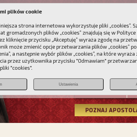
mi plików cookie
ANIE
DLA DUSZY
NAGRODA
KONTAKT
iniejsza strona internetowa wykorzystuje pliki „cookies”.
at gromadzonych plików „cookies” znajdują się w
Polityce
z kliknięcie przycisku „Akceptuję” wyraża zgodę na przet
wnik może zmienić opcje przetwarzania plików „cookies” pop
enia”, a następnie wybór plików „cookies”, na które wyraża
ęcia przez użytkownika przycisku "Odmawiam" przetwarza
Przebudźmy
liki "cookies".
Polonia
m
Ustawienia
Christiana
POZNAJ APOSTOL