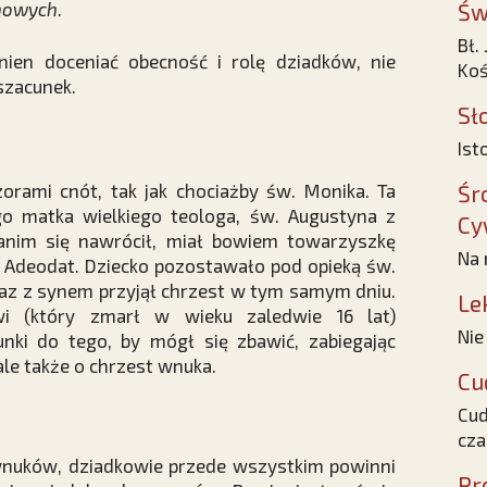
chowych
.
Św
Bł.
en doceniać obecność i rolę dziadków, nie
Koś
szacunek.
Sł
Ist
rami cnót, tak jak chociażby św. Monika. Ta
Śr
o matka wielkiego teologa, św. Augustyna z
Cy
zanim się nawrócił, miał bowiem towarzyszkę
Na 
iu Adeodat. Dziecko pozostawało pod opieką św.
raz z synem przyjął chrzest w tym samym dniu.
Le
i (który zmarł w wieku zaledwie 16 lat)
Nie
nki do tego, by mógł się zbawić, zabiegając
ale także o chrzest wnuka.
Cu
Cud
cza
wnuków, dziadkowie przede wszystkim powinni
Pr