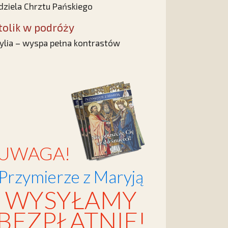
dziela Chrztu Pańskiego
tolik w podróży
ylia – wyspa pełna kontrastów
UWAGA!
Przymierze z Maryją
WYSYŁAMY
BEZPŁATNIE!