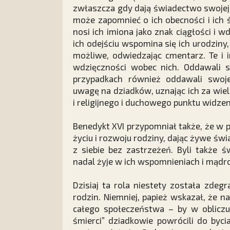
zwłaszcza gdy dają świadectwo swojej
może zapomnieć o ich obecności i ich
nosi ich imiona jako znak ciągłości i 
ich odejściu wspomina się ich urodziny,
możliwe, odwiedzając cmentarz. Te i 
wdzięczności wobec nich. Oddawali si
przypadkach również oddawali swoje
uwagę na dziadków, uznając ich za wiel
i religijnego i duchowego punktu widzen
Benedykt XVI przypomniał także, że w 
życiu i rozwoju rodziny, dając żywe św
z siebie bez zastrzeżeń. Byli także św
nadal żyje w ich wspomnieniach i mądro
Dzisiaj ta rola niestety została zde
rodzin. Niemniej, papież wskazał, że 
całego społeczeństwa – by w obliczu 
śmierci” dziadkowie powrócili do byc