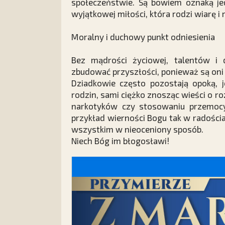
społeczeństwie. Są bowiem oznaką jed
wyjątkowej miłości, która rodzi wiarę i 
Moralny i duchowy punkt odniesienia
Bez mądrości życiowej, talentów i
zbudować przyszłości, ponieważ są on
Dziadkowie często pozostają opoką, 
rodzin, sami ciężko znosząc wieści o r
narkotyków czy stosowaniu przemocy
przykład wierności Bogu tak w radościa
wszystkim w nieoceniony sposób.
Niech Bóg im błogosławi!