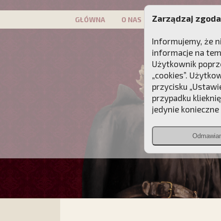
Zarządzaj zgoda
GŁÓWNA
O NAS
PATRON
KAMP
Informujemy, że n
informacje na tem
Użytkownik poprze
„cookies”. Użytko
przycisku „Ustawi
przypadku kliekni
jedynie konieczne p
Odmawia