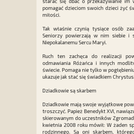
starać się dbać o przekazywanie im 
pomagać dzieciom swoich dzieci żyć św
miłości.
Tak właśnie czynią tysiące osób z
Seniorzy powierzają w nim siebie i 
Niepokalanemu Sercu Maryi.
Ruch ten zachęca do realizacji po
odmawiania Różańca i innych modlit
świecie. Pomaga nie tylko w pogłębieni
ukazuje jak stać się świadkiem Chrystus
Dziadkowie są skarbem
Dziadkowie mają swoje wyjątkowe powo
troszczyć. Papież Benedykt XVI, nawiąz
skierowanym do uczestników Zgromadze
kwietnia 2008 roku mówił: W żaden sp
rodzinnego. Są oni skarbem, które