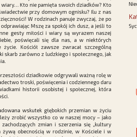
Nie
 wiary… Kto nie pamięta swoich dziadków? Kto
 świadectwie przy domowym ognisku? Ilu z nas
Ka
wdzięczności! W rodzinach panuje zwyczaj, że po
 odprawiając Mszę za spokój ich dusz, a jeśli to
Syc
inne gesty miłości i wiary są wyrazem naszej
ebie, poświęcali się dla nas, a w niektórych
 życie. Kościół zawsze zwracał szczególną
ki skarb zarówno z ludzkiego i społecznego, jak
ia.
przeszłości dziadkowie odgrywali ważną rolę w
iadectwo troski, poświęcenia i codziennego daru
iadkami historii osobistej i społecznej, która
ści.
gradowana wskutek głębokich przemian w życiu
należy zrobić wszystko co w naszej mocy – jako
zachodzących zmian i szerzenia się „kultury
ia żywą obecnością w rodzinie, w Kościele i w