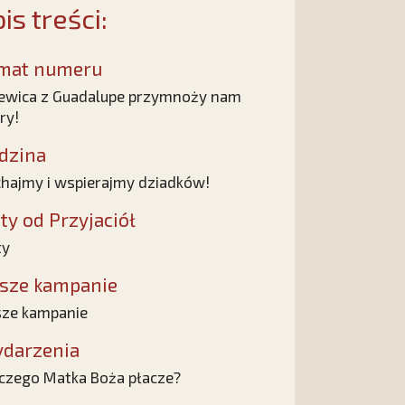
is treści:
mat numeru
ewica z Guadalupe przymnoży nam
ry!
dzina
hajmy i wspierajmy dziadków!
sty od Przyjaciół
ty
sze kampanie
ze kampanie
darzenia
czego Matka Boża płacze?