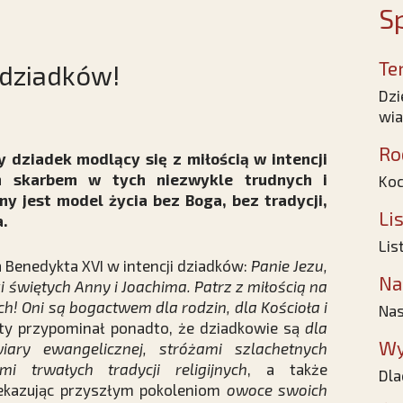
Sp
Te
 dziadków!
Dzi
wia
Ro
 dziadek modlący się z miłością w intencji
m skarbem w tych niezwykle trudnych i
Koc
y jest model życia bez Boga, bez tradycji,
Li
.
Lis
 Benedykta XVI w intencji dziadków:
Panie Jezu,
Na
ki świętych Anny i Joachima. Patrz z miłością na
ch! Oni są bogactwem dla rodzin, dla Kościoła i
Nas
ięty przypominał ponadto, że dziadkowie są
dla
Wy
iary ewangelicznej, stróżami szlachetnych
i trwałych tradycji religijnych
, a także
Dla
rzekazując przyszłym pokoleniom
owoce swoich