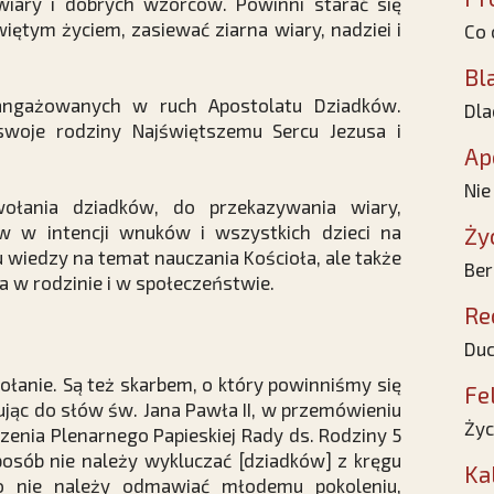
wiary i dobrych wzorców. Powinni starać się
iętym życiem, zasiewać ziarna wiary, nadziei i
Co 
Bl
aangażowanych w ruch Apostolatu Dziadków.
Dla
swoje rodziny Najświętszemu Sercu Jezusa i
Ap
Nie
wołania dziadków, do przekazywania wiary,
w w intencji wnuków i wszystkich dzieci na
Ży
u wiedzy na temat nauczania Kościoła, ale także
Ber
a w rodzinie i w społeczeństwie.
Re
Duc
łanie. Są też skarbem, o który powinniśmy się
Fe
ując do słów św. Jana Pawła II, w przemówieniu
Życ
nia Plenarnego Papieskiej Rady ds. Rodziny 5
osób nie należy wykluczać [dziadków] z kręgu
Ka
go nie należy odmawiać młodemu pokoleniu,