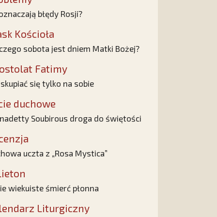
oznaczają błędy Rosji?
ask Kościoła
czego sobota jest dniem Matki Bożej?
ostolat Fatimy
 skupiać się tylko na sobie
cie duchowe
nadetty Soubirous droga do świętości
cenzja
howa uczta z „Rosa Mystica”
lieton
ie wiekuiste śmierć płonna
lendarz Liturgiczny