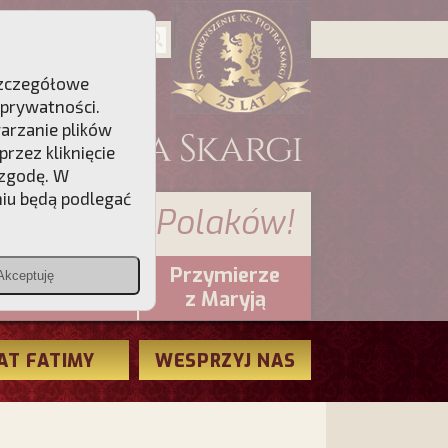
 Szczegółowe
 prywatności
.
warzanie plików
rzez kliknięcie
 zgodę. W
niu będą podlegać
 sumienia Polaków!
Przymierze
Akceptuję
PCh24.pl
z Maryją
AT FATIMY
WESPRZYJ NAS