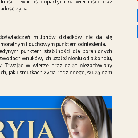
ności i wartości opartych na wierności oraz
radość życia.
 doświadczeń milionów dziadków nie da się
i moralnym i duchowym punktem odniesienia.
jedynym punktem stabilności dla poranionych
ozwodach wnuków, ich uzależnieniu od alkoholu,
. Trwając w wierze oraz dając niezachwiany
ch, jak i smutkach życia rodzinnego, służą nam