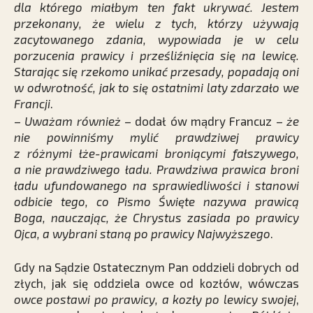
dla którego miałbym ten fakt ukrywać. Jestem
przekonany, że wielu z tych, którzy używają
zacytowanego zdania, wypowiada je w celu
porzucenia prawicy i prześliźnięcia się na lewicę.
Starając się rzekomo unikać przesady, popadają oni
w odwrotność, jak to się ostatnimi laty zdarzało we
Francji
.
–
Uważam również
– dodał ów mądry Francuz –
że
nie powinniśmy mylić prawdziwej prawicy
z różnymi łże-prawicami broniącymi fałszywego,
a nie prawdziwego ładu. Prawdziwa prawica broni
ładu ufundowanego na sprawiedliwości i stanowi
odbicie tego, co Pismo Święte nazywa prawicą
Boga, nauczając, że Chrystus zasiada po prawicy
Ojca, a wybrani staną po prawicy Najwyższego
.
Gdy na Sądzie Ostatecznym Pan oddzieli dobrych od
złych, jak się oddziela owce od kozłów, wówczas
owce postawi po prawicy, a kozły po lewicy swojej
,