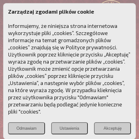
Zarządzaj zgodami plików cookie
Informujemy, że niniejsza strona internetowa
wykorzystuje pliki „cookies”. Szczegółowe
informacje na temat gromadzonych plików
„cookies” znajdują się w
Polityce prywatności
.
Użytkownik poprzez kliknięcie przycisku „Akceptuję”
wyraża zgodę na przetwarzanie plików „cookies”.
Użytkownik może zmienić opcje przetwarzania
plików „cookies” poprzez kliknięcie przycisku
„Ustawienia”, a następnie wybór plików „cookies”,
na które wyraża zgodę. W przypadku klieknięcia
Przebudźmy sumienia Polaków!
przez użytkownika przycisku "Odmawiam"
przetwarzaniu będą podlegać jedynie konieczne
Polonia
Przymierze
PCh24.pl
pliki "cookies".
Christiana
z Maryją
Odmawiam
Ustawienia
Akceptuję
POZNAJ APOSTOLAT FATIMY
WESPRZYJ
NAS