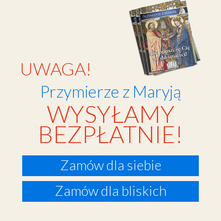
UWAGA!
Przymierze z Maryją
WYSYŁAMY
BEZPŁATNIE!
Zamów dla siebie
Zamów dla bliskich