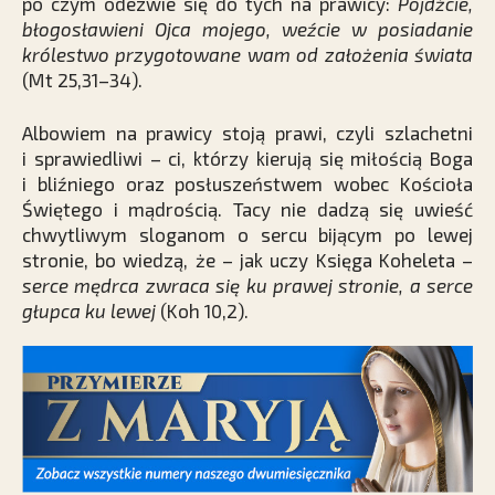
po czym odezwie się do tych na prawicy:
Pójdźcie,
błogosławieni Ojca mojego, weźcie w posiadanie
królestwo przygotowane wam od założenia świata
(Mt 25,31–34).
Albowiem na prawicy stoją prawi, czyli szlachetni
i sprawiedliwi – ci, którzy kierują się miłością Boga
i bliźniego oraz posłuszeństwem wobec Kościoła
Świętego i mądrością. Tacy nie dadzą się uwieść
chwytliwym sloganom o sercu bijącym po lewej
stronie, bo wiedzą, że – jak uczy Księga Koheleta –
serce mędrca zwraca się ku prawej stronie, a serce
głupca ku lewej
(Koh 10,2).