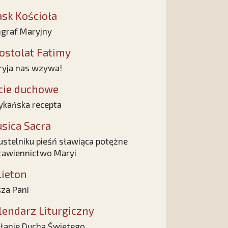
ask Kościoła
graf Maryjny
ostolat Fatimy
yja nas wzywa!
cie duchowe
ykańska recepta
sica Sacra
ustelniku pieśń sławiąca potężne
awiennictwo Maryi
lieton
za Pani
lendarz Liturgiczny
łanie Ducha Świętego