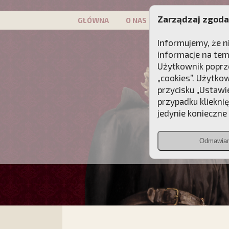
Zarządzaj zgoda
GŁÓWNA
O NAS
PATRON
KAMP
Informujemy, że n
informacje na tem
Użytkownik poprze
„cookies”. Użytko
przycisku „Ustawi
przypadku kliekni
jedynie konieczne p
Odmawia