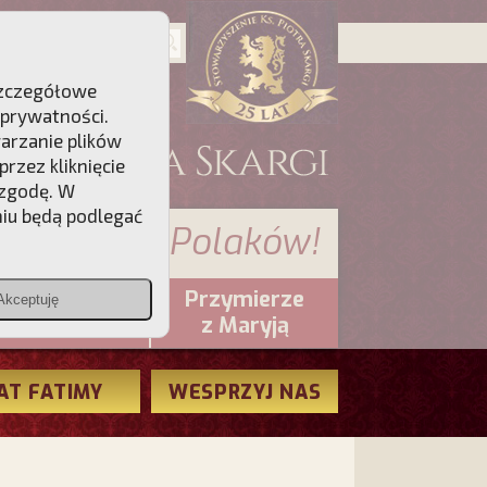
 Szczegółowe
 prywatności
.
warzanie plików
rzez kliknięcie
 zgodę. W
niu będą podlegać
 sumienia Polaków!
Przymierze
Akceptuję
PCh24.pl
z Maryją
AT FATIMY
WESPRZYJ NAS