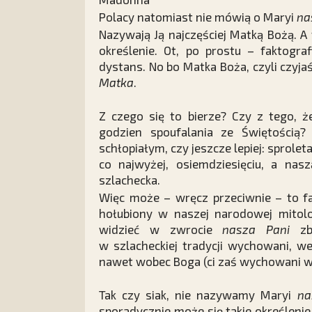
Polacy natomiast nie mówią o Maryi
na
Nazywają Ją najczęściej Matką Bożą. A 
określenie. Ot, po prostu – faktogr
dystans. No bo Matka Boża, czyli czyj
Matka
.
Z czego się to bierze? Czy z tego, ż
godzien spoufalania ze Świętością?
schłopiałym, czy jeszcze lepiej: sprol
co najwyżej, osiemdziesięciu, a nasz
szlachecka.
Więc może – wręcz przeciwnie – to f
hołubiony w naszej narodowej mitolo
widzieć w zwrocie
nasza Pani
zby
w szlacheckiej tradycji wychowani, w
nawet wobec Boga (ci zaś wychowani w t
Tak czy siak, nie nazywamy Maryi
na
sporadycznie może się takie określenie