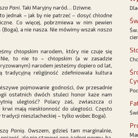
sza Pani
. Taki Maryjny naród… Dziwne.
Dla
to jednak – jak by nie patrzeć – dosyć chłodne
Św
aficzne. Co więcej, pobrzmiewa w nim pewien
aś (Boga), a nie nasza. Nie mówimy wszak
nasza
Św.
cie
Sł
eśmy chłopskim narodem, który nie czuje się
 Nie, to nie to – chłopskim (a w zasadzie
Chc
etaryzowanym) narodem jesteśmy dopiero od lat,
Śr
ą tradycyjną religijność zdefiniowała kultura
Cy
ałszywe pojmowanie godności, ów przesadnie
Pod
gii ostatnich dwóch stuleci honor każe nam
tnią uległość? Polacy zaś, zwłaszcza ci
Fa
e krwi mają nieskłonność do uległości. Często
Świ
radycji nieszlacheckiej – tylko wobec Boga).
Pr
szą Panią
. Owszem, gdzieś tam marginalnie,
Mar
 pojawić, ale nie stanowi ono żadnej normy, ba,