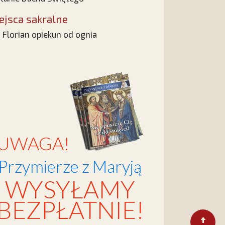
ejsca sakralne
 Florian opiekun od ognia
UWAGA!
Przymierze z Maryją
WYSYŁAMY
BEZPŁATNIE!