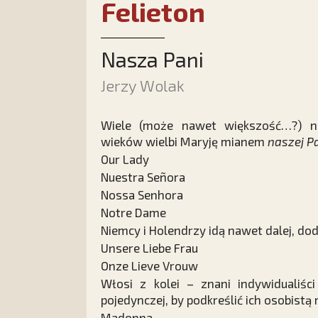
Felieton
Nasza Pani
Jerzy Wolak
Wiele (może nawet większość…?) n
wieków wielbi Maryję mianem
naszej P
Our Lady
Nuestra Señora
Nossa Senhora
Notre Dame
Niemcy i Holendrzy idą nawet dalej, dod
Unsere Liebe Frau
Onze Lieve Vrouw
Włosi z kolei – znani indywidualiśc
pojedynczej, by podkreślić ich osobistą r
Madonna