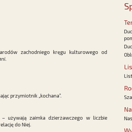
Sp
Te
Duc
po
Duc
arodów zachodniego kręgu kulturowego od
Obl
ani
.
Li
Lis
Ro
ając przymiotnik „kochana”.
Sza
Na
i – używają zaimka dzierżawczego w liczbie
Nas
elację do Niej.
Wy