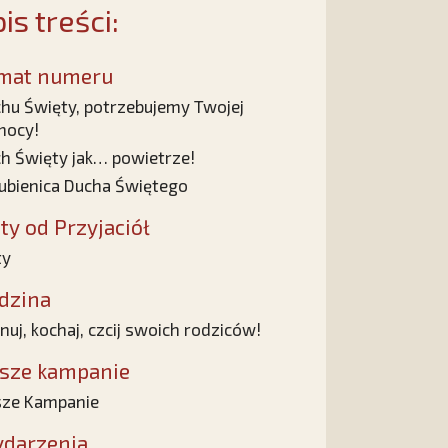
is treści:
mat numeru
hu Święty, potrzebujemy Twojej
mocy!
h Święty jak… powietrze!
ubienica Ducha Świętego
sty od Przyjaciół
ty
dzina
nuj, kochaj, czcij swoich rodziców!
sze kampanie
ze Kampanie
darzenia