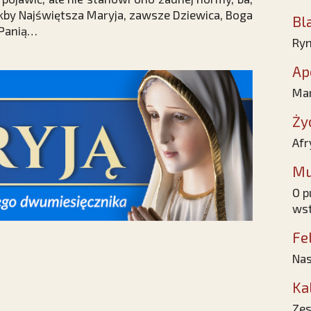
akby Najświętsza Maryja, zawsze Dziewica, Boga
Bl
­Panią…
Ryn
Ap
Mar
Ży
Afr
Mu
O p
wst
Fe
Nas
Ka
Zes