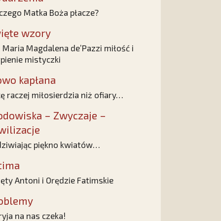
czego Matka Boża płacze?
ięte wzory
 Maria Magdalena de’Pazzi miłość i
rpienie mistyczki
owo kapłana
ę raczej miłosierdzia niż ofiary…
odowiska – Zwyczaje –
wilizacje
ziwiając piękno kwiatów…
tima
ęty Antoni i Orędzie Fatimskie
oblemy
yja na nas czeka!