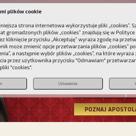
mi plików cookie
ANIE
DLA DUSZY
NAGRODA
KONTAKT
iniejsza strona internetowa wykorzystuje pliki „cookies”.
at gromadzonych plików „cookies” znajdują się w
Polityce
z kliknięcie przycisku „Akceptuję” wyraża zgodę na przet
wnik może zmienić opcje przetwarzania plików „cookies” pop
enia”, a następnie wybór plików „cookies”, na które wyraża
ęcia przez użytkownika przycisku "Odmawiam" przetwarza
Przebudźmy
liki "cookies".
Polonia
m
Ustawienia
Christiana
POZNAJ APOSTOL