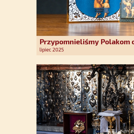
Przypomnieliśmy Polakom o
Stróża!
lipiec 2025