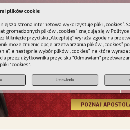
mi plików cookie
ANIE
DLA DUSZY
NAGRODA
KONTAKT
iniejsza strona internetowa wykorzystuje pliki „cookies”.
at gromadzonych plików „cookies” znajdują się w
Polityce
z kliknięcie przycisku „Akceptuję” wyraża zgodę na przet
wnik może zmienić opcje przetwarzania plików „cookies” pop
enia”, a następnie wybór plików „cookies”, na które wyraża
ęcia przez użytkownika przycisku "Odmawiam" przetwarza
Przebudźmy
liki "cookies".
Polonia
m
Ustawienia
Christiana
POZNAJ APOSTOL