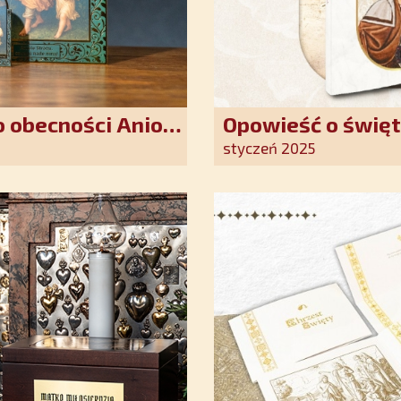
 obecności Anioła
Opowieść o święt
oddania się Bogu
styczeń 2025
światło nadziei 