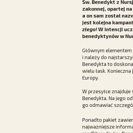
Św. Benedykt z Nursj
zakonnej, opartej na
a on sam został naz
jest kolejna kampani
złego!
W intencji uc
benedyktynów w Nurs
Głównym elementem pa
i należy do najstarsz
Benedykta to doskonał
wielu łask. Konieczna
Europy.
W przesyłce znajduje 
Benedykta. Na jego od
go odmawiać szczegól
Ponadto pakiet zawie
najważniejsze informa