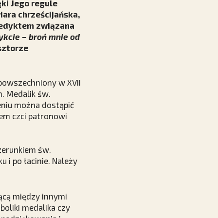
ęki Jego regule
iara chrześcijańska,
enedyktem związana
kcie – broń mnie od
sztorze
powszechniony w XVII
m. Medalik św.
eniu można dostąpić
iem czci patronowi
izerunkiem św.
 i po łacinie. Należy
ącą między innymi
boliki medalika czy