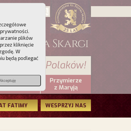
 Szczegółowe
 prywatności
.
warzanie plików
rzez kliknięcie
 zgodę. W
niu będą podlegać
 sumienia Polaków!
Przymierze
Akceptuję
PCh24.pl
z Maryją
AT FATIMY
WESPRZYJ NAS