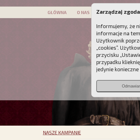
Zarządzaj zgoda
GŁÓWNA
O NAS
PATRON
KAMP
Informujemy, że n
informacje na tem
Użytkownik poprze
„cookies”. Użytko
przycisku „Ustawi
przypadku kliekni
jedynie konieczne p
Odmawia
NASZE KAMPANIE