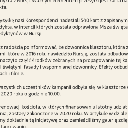
ykta z Nursji. Ważnym elementem przesyłki jest karta na
kta.
syłkę nasi Korespondenci nadesłali 540 kart z zapisanym
ykta, w intencji których została odprawiona Msza święta
edyktynów w Nursji.
 z radością poinformować, że dzwonnica klasztoru, która
emi, które w 2016 roku nawiedziło Nursję, została odbudow
naczyło część środków zebranych na propagowanie tej ka
i świątyni, fasady i wspomnianej dzwonnicy. Efekty odb
ch i filmie.
wszystkich uczestników kampanii odbyła się w klasztorze
 2020 roku o godzinie 10.00.
renowacji kościoła, w których finansowaniu istotny udział
ia, zostały zakończone w 2020 roku. W artykule w dzial
my dokładnie tę inicjatywę oraz zamieściliśmy galerię zdj
staurowaniu.