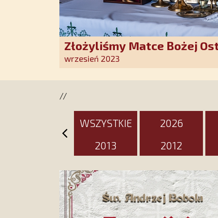
Złożyliśmy Matce Bożej Os
pozłacane wotum
wrzesień 2023
//
WSZYSTKIE
2026
2013
2012