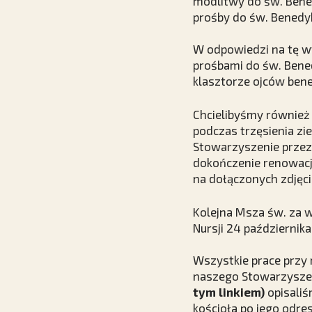
modlitwy do św. Bened
prośby do św. Benedy
W odpowiedzi na tę wy
prośbami do św. Bened
klasztorze ojców ben
Chcielibyśmy również
podczas trzęsienia zi
Stowarzyszenie przez
dokończenie renowacj
na dołączonych zdjęcia
Kolejna Msza św. za 
Nursji 24 października
Wszystkie prace przy 
naszego Stowarzyszen
tym linkiem)
opisaliś
kościoła po jego odre