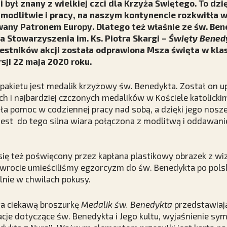
i był znany z wielkiej czci dla Krzyża Świętego. To dzi
 modlitwie i pracy, na naszym kontynencie rozkwitła w
wany Patronem Europy. Dlatego też właśnie ze św. B
a Stowarzyszenia im. Ks. Piotra Skargi –
Święty Benedy
zestników akcji została odprawiona Msza święta w kla
ji 22 maja 2020 roku.
kietu jest medalik krzyżowy św. Benedykta. Został on u
ych i najbardziej czczonych medalików w Kościele katolicki
a pomoc w codziennej pracy nad sobą, a dzięki jego nosz
 jest do tego silna wiara połączona z modlitwą i oddawan
się też poświęcony przez kapłana plastikowy obrazek z w
wrocie umieściliśmy egzorcyzm do św. Benedykta po polsku
nie w chwilach pokusy.
ra ciekawą broszurkę
Medalik św. Benedykta
przedstawiaj
cje dotyczące św. Benedykta i Jego kultu, wyjaśnienie sym