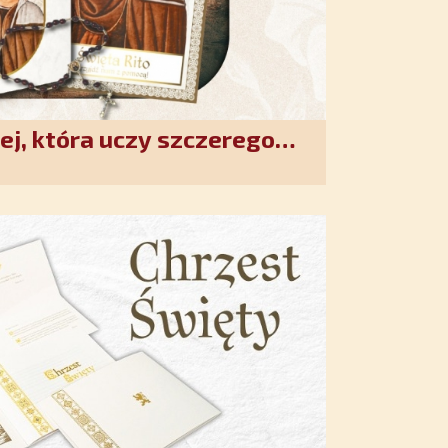
ej, która uczy szczerego
. Duchowe wzmocnienie i
w XXI wieku