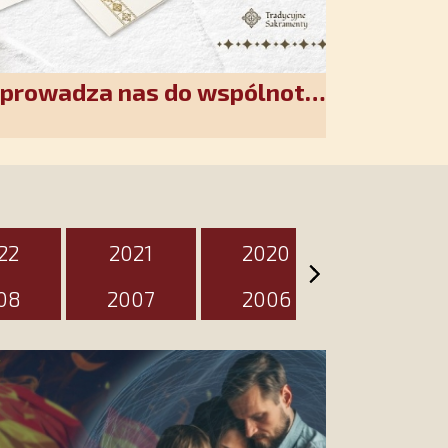
wprowadza nas do wspólnoty
akiet jest przygotowany na
zień
22
2021
2020
2019
08
2007
2006
2005