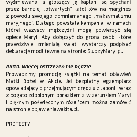
wyśmiewana, a głoszący ją kapłani są spychani
przez bardziej „otwartych” katolików na margines
z powodu swojego domniemanego „maksymalizmu
maryjnego”. Dlatego powstała kampania, w ramach
której wszyscy mężczyźni mogą powierzyć się
opiece Maryi. Aby dołączyć do grona osób, które
prawdziwie zmieniają świat, wystarczy podpisać
deklarację modlitewną na stronie: SludzyMaryi.pl.
Akita. Więcej ostrzeżeń nie będzie
Prowadzimy promocję książki na temat objawień
Matki Bożej w Akicie. Jej bezpłatny egzemplarz
opowiadający o przejmującym orędziu z Japonii, wraz
z bogato zdobionym obrazkiem z wizerunkiem Maryi
i pięknym poświęconym różańcem można zamówić
na stronie ­objawieniawakita.pl.
PROTESTY