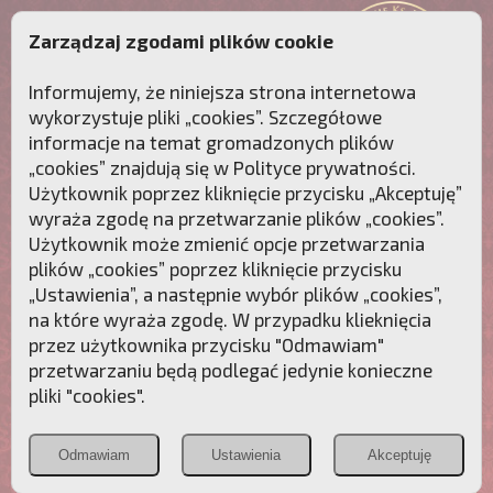
Zarządzaj zgodami plików cookie
Informujemy, że niniejsza strona internetowa
wykorzystuje pliki „cookies”. Szczegółowe
informacje na temat gromadzonych plików
„cookies” znajdują się w
Polityce prywatności
.
Użytkownik poprzez kliknięcie przycisku „Akceptuję”
wyraża zgodę na przetwarzanie plików „cookies”.
Użytkownik może zmienić opcje przetwarzania
plików „cookies” poprzez kliknięcie przycisku
„Ustawienia”, a następnie wybór plików „cookies”,
na które wyraża zgodę. W przypadku klieknięcia
Przebudźmy sumienia Polaków!
przez użytkownika przycisku "Odmawiam"
przetwarzaniu będą podlegać jedynie konieczne
Polonia
Przymierze
PCh24.pl
pliki "cookies".
Christiana
z Maryją
Odmawiam
Ustawienia
Akceptuję
POZNAJ APOSTOLAT FATIMY
WESPRZYJ
NAS