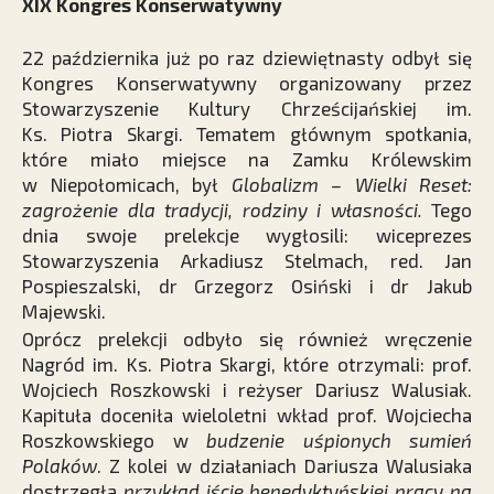
XIX Kongres Konserwatywny
22 października już po raz dziewiętnasty odbył się
Kongres Konserwatywny organizowany przez
Stowarzyszenie Kultury Chrześcijańskiej im.
Ks. Piotra Skargi. Tematem głównym spotkania,
które miało miejsce na Zamku Królewskim
w Niepołomicach, był
Globalizm – Wielki Reset:
zagrożenie dla tradycji, rodziny i własności.
Tego
dnia swoje prelekcje wygłosili: wiceprezes
Stowarzyszenia Arkadiusz Stelmach, red. Jan
Pospieszalski, dr Grzegorz Osiński i dr Jakub
Majewski.
Oprócz prelekcji odbyło się również wręczenie
Nagród im. Ks. Piotra Skargi, które otrzymali: prof.
Wojciech Roszkowski i reżyser Dariusz Walusiak.
Kapituła doceniła wieloletni wkład prof. Wojciecha
Roszkowskiego w
budzenie uśpionych sumień
Polaków
. Z kolei w działaniach Dariusza Walusiaka
dostrzegła
przykład iście benedyktyńskiej pracy na