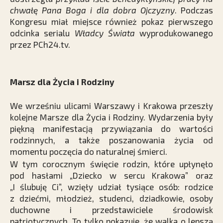
chwałę Pana Boga i dla dobra Ojczyzny
. Podczas
Kongresu miał miejsce również pokaz pierwszego
odcinka serialu
Władcy Świata
wyprodukowanego
przez PCh24.tv.
Marsz dla Życia i Rodziny
We wrześniu ulicami Warszawy i Krakowa przeszły
kolejne Marsze dla Życia i Rodziny. Wydarzenia były
piękną manifestacją przywiązania do wartości
rodzinnych, a także poszanowania życia od
momentu poczęcia do naturalnej śmierci.
W tym corocznym święcie rodzin, które upłynęło
pod hasłami „Dziecko w sercu Krakowa” oraz
„I ślubuję Ci”, wzięły udział tysiące osób: rodzice
z dziećmi, młodzież, studenci, dziadkowie, osoby
duchowne i przedstawiciele środowisk
patriotycznych. To tylko pokazuje, że walka o lepszą