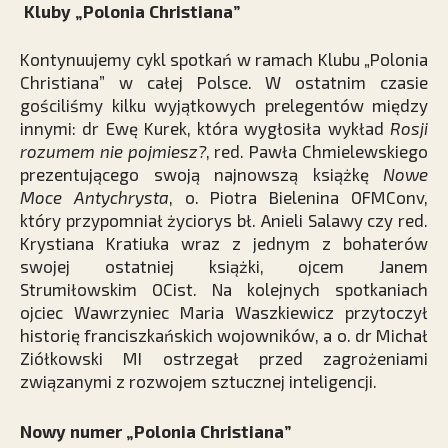
Kluby „Polonia Christiana”
Kontynuujemy cykl spotkań w ramach Klubu „Polonia
Christiana” w całej Polsce. W ostatnim czasie
gościliśmy kilku wyjątkowych prelegentów między
innymi: dr Ewę Kurek, która wygłosiła wykład
Rosji
rozumem nie pojmiesz?
, red. Pawła Chmielewskiego
prezentującego swoją najnowszą książkę
Nowe
Moce Antychrysta
, o. Piotra Bielenina OFMConv,
który przypomniał życiorys bł. Anieli Salawy czy red.
Krystiana Kratiuka wraz z jednym z bohaterów
swojej ostatniej książki, ojcem Janem
Strumiłowskim OCist. Na kolejnych spotkaniach
ojciec Wawrzyniec Maria Waszkiewicz przytoczył
historię franciszkańskich wojowników, a o. dr Michał
Ziółkowski MI ostrzegał przed zagrożeniami
związanymi z rozwojem sztucznej inteligencji.
Nowy numer „Polonia Christiana”