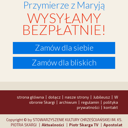
Przymierze z Maryją
WYSYŁAMY
BEZPŁATNIE!
Zamów dla siebie
Zamów dla bliskich
strona główna
dołącz
nasze strony
Jubileusz
W
|
|
|
|
obronie Skargi
archiwum
regulamin
polityka
|
|
|
prywatności
kontakt
|
Copyright © by STOWARZYSZENIE KULTURY CHRZEŚCIJAŃSKIEJ IM. KS.
PIOTRA SKARGI |
Aktualności
|
Piotr Skarga TV
|
Apostolat