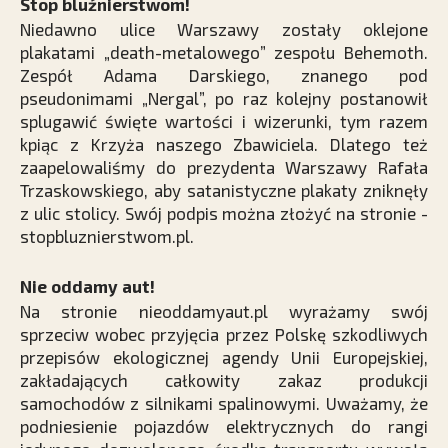
Stop bluźnierstwom!
Niedawno ulice Warszawy zostały oklejone
plakatami „death-metalowego” zespołu Behemoth.
Zespół Adama Darskiego, znanego pod
pseudonimami „Nergal”, po raz kolejny postanowił
splugawić święte wartości i wizerunki, tym razem
kpiąc z Krzyża naszego Zbawiciela. Dlatego też
zaapelowaliśmy do prezydenta Warszawy Rafała
Trzaskowskiego, aby satanistyczne plakaty zniknęły
z ulic stolicy. Swój podpis można złożyć na stronie ­
stopbluznierstwom.pl.
Nie oddamy aut!
Na stronie nieoddamyaut.pl wyrażamy swój
sprzeciw wobec przyjęcia przez Polskę szkodliwych
przepisów ekologicznej agendy Unii Europejskiej,
zakładających całkowity zakaz produkcji
samochodów z silnikami spalinowymi. Uważamy, że
podniesienie pojazdów elektrycznych do rangi